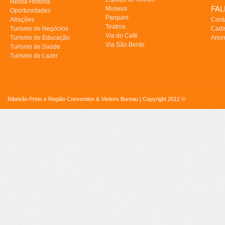
Nossa História
FA
Museus
Oportunidades
Parques
Atrações
Cont
Teatros
Turismo de Negócios
Cada
Via do Café
Turismo de Educação
Anun
Via São Bento
Turismo de Saúde
Turismo de Lazer
Ribeirão Preto e Região Convention & Visitors Bureau | Copyright 2012 ©