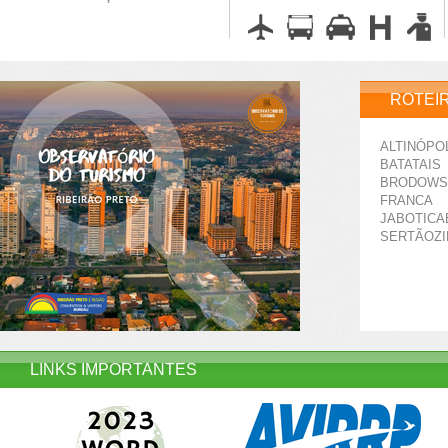
ROTEI
ALTINÓPO
BATATAIS
BRODOWS
FRANCA
JABOTICA
SERTÃOZ
LINKS IMPORTANTES