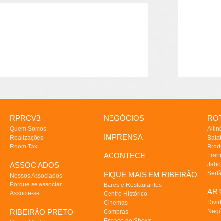
RPRCVB
NEGÓCIOS
ROT
Quem Somos
Altin
IMPRENSA
Realizações
Batat
Room Tax
Brod
ACONTECE
Fran
ASSOCIADOS
Jabo
Sert
FIQUE MAIS EM RIBEIRÃO
Nossos Associados
Porque se associar
Bares e Restaurantes
AR
Associe-se
Centro Histórico
Divir
Cinemas
RIBEIRÃO PRETO
Negó
Compras
Espaço de Shows