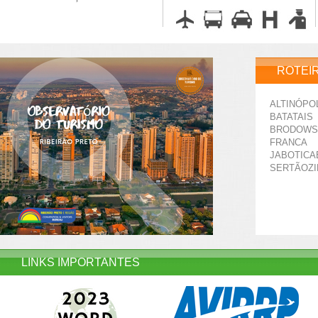
ROTEI
ALTINÓPO
BATATAIS
BRODOWS
FRANCA
JABOTICA
SERTÃOZ
LINKS IMPORTANTES