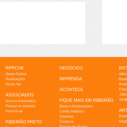
RPRCVB
NEGÓCIOS
ROT
Quem Somos
Altin
IMPRENSA
Realizações
Batat
Room Tax
Brod
ACONTECE
Fran
ASSOCIADOS
Jabo
Sert
FIQUE MAIS EM RIBEIRÃO
Nossos Associados
Porque se associar
Bares e Restaurantes
AR
Associe-se
Centro Histórico
Divir
Cinemas
RIBEIRÃO PRETO
Negó
Compras
Espaço de Shows