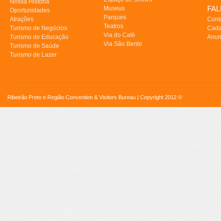
Nossa História
FA
Museus
Oportunidades
Parques
Atrações
Cont
Teatros
Turismo de Negócios
Cada
Via do Café
Turismo de Educação
Anun
Via São Bento
Turismo de Saúde
Turismo de Lazer
Ribeirão Preto e Região Convention & Visitors Bureau | Copyright 2012 ©