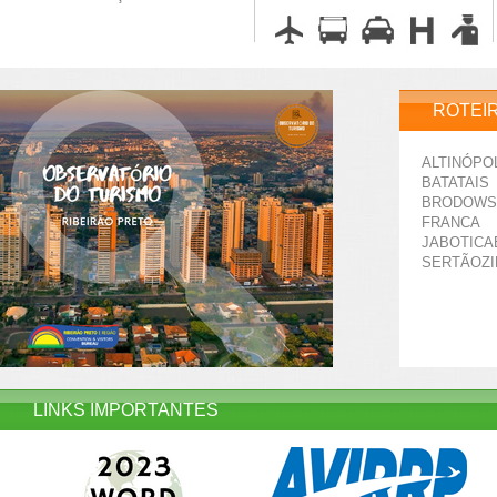
ROTEI
ALTINÓPO
BATATAIS
BRODOWS
FRANCA
JABOTICA
SERTÃOZ
LINKS IMPORTANTES