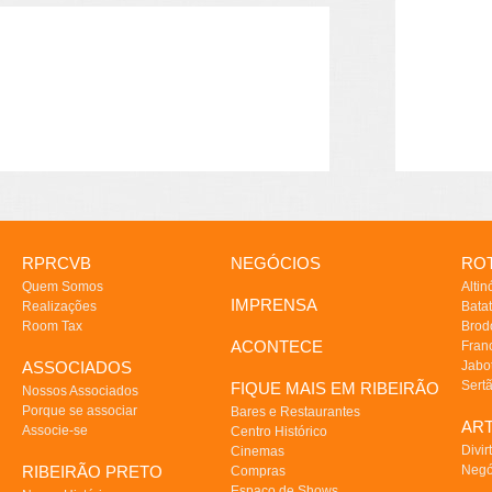
RPRCVB
NEGÓCIOS
ROT
Quem Somos
Altin
IMPRENSA
Realizações
Batat
Room Tax
Brod
ACONTECE
Fran
ASSOCIADOS
Jabo
Sert
FIQUE MAIS EM RIBEIRÃO
Nossos Associados
Porque se associar
Bares e Restaurantes
AR
Associe-se
Centro Histórico
Divir
Cinemas
RIBEIRÃO PRETO
Negó
Compras
Espaço de Shows