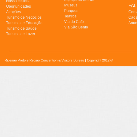
Nossa História
FA
Museus
Oportunidades
Parques
Atrações
Cont
Teatros
Turismo de Negócios
Cada
Via do Café
Turismo de Educação
Anun
Via São Bento
Turismo de Saúde
Turismo de Lazer
Ribeirão Preto e Região Convention & Visitors Bureau | Copyright 2012 ©