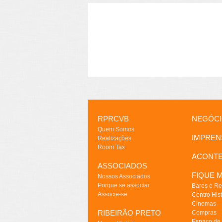
RPRCVB
NEGÓC
Quem Somos
IMPREN
Realizações
Room Tax
ACONT
ASSOCIADOS
FIQUE M
Nossos Associados
Porque se associar
Bares e Re
Associe-se
Centro Hist
Cinemas
RIBEIRÃO PRETO
Compras
Espaço de