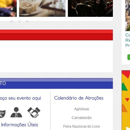
vai
pas
R DESCRIÇÃO DO POST/PAGINAS
Co
Ri
Pr
de
O R
pro
Sil
ETO
Agrishow
Carnabeirão
Feira Nacional do Livro