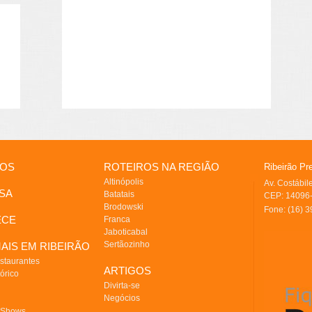
IOS
ROTEIROS NA REGIÃO
Ribeirão Pr
Altinópolis
Av. Costábi
SA
Batatais
CEP: 14096-
Brodowski
Fone: (16) 
ECE
Franca
Jaboticabal
Sertãozinho
AIS EM RIBEIRÃO
staurantes
ARTIGOS
órico
Divirta-se
Negócios
 Shows