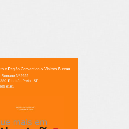
eto e Região Convention & Visitors Bureau
le Romano Nº 2655.
380. Ribeirão Preto - SP
3965 6191