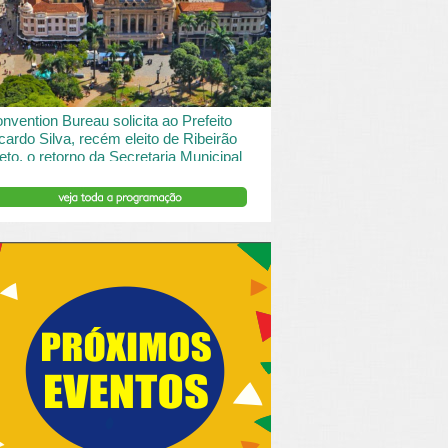
 desde o turismo de saude à contemplação de
saros....
INSERIR DESCRIÇÃO DO POST/PAGINAS
nvention Bureau solicita ao Prefeito
cardo Silva, recém eleito de Ribeirão
eto, o retorno da Secretaria Municipal
 Turismo.
ibeirão Preto e Região Convention & Visitors Bureau
tocolou um ofício ao recém eleito prefeito, Ricardo
va, solicitando...