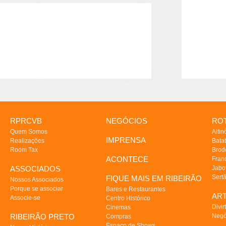
RPRCVB
NEGÓCIOS
ROT
Quem Somos
Altin
IMPRENSA
Realizações
Batat
Room Tax
Brod
ACONTECE
Fran
ASSOCIADOS
Jabo
Sert
FIQUE MAIS EM RIBEIRÃO
Nossos Associados
Porque se associar
Bares e Restaurantes
AR
Associe-se
Centro Histórico
Divir
Cinemas
RIBEIRÃO PRETO
Negó
Compras
Espaço de Shows