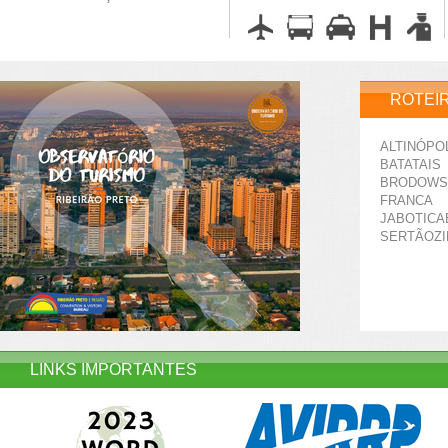
ROTEI
ALTINÓPO
BATATAIS
BRODOWS
FRANCA
JABOTICA
SERTÃOZ
LINKS IMPORTANTES