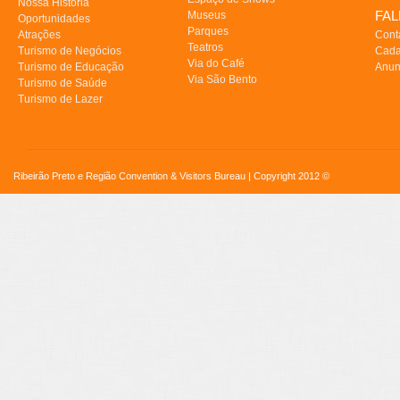
Nossa História
FA
Museus
Oportunidades
Parques
Atrações
Cont
Teatros
Turismo de Negócios
Cada
Via do Café
Turismo de Educação
Anun
Via São Bento
Turismo de Saúde
Turismo de Lazer
Ribeirão Preto e Região Convention & Visitors Bureau | Copyright 2012 ©