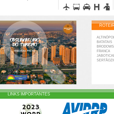
ROTEI
ALTINÓPO
BATATAIS
BRODOWS
FRANCA
JABOTICA
SERTÃOZ
LINKS IMPORTANTES