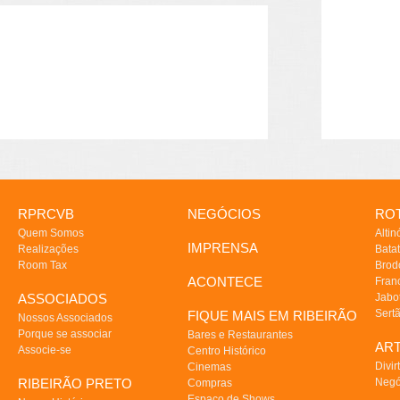
RPRCVB
NEGÓCIOS
ROT
Quem Somos
Altin
IMPRENSA
Realizações
Batat
Room Tax
Brod
ACONTECE
Fran
ASSOCIADOS
Jabo
Sert
FIQUE MAIS EM RIBEIRÃO
Nossos Associados
Porque se associar
Bares e Restaurantes
AR
Associe-se
Centro Histórico
Divir
Cinemas
RIBEIRÃO PRETO
Negó
Compras
Espaço de Shows