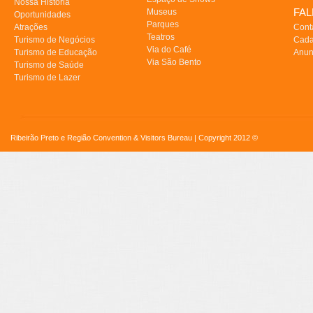
Nossa História
FA
Museus
Oportunidades
Parques
Atrações
Cont
Teatros
Turismo de Negócios
Cada
Via do Café
Turismo de Educação
Anun
Via São Bento
Turismo de Saúde
Turismo de Lazer
Ribeirão Preto e Região Convention & Visitors Bureau | Copyright 2012 ©