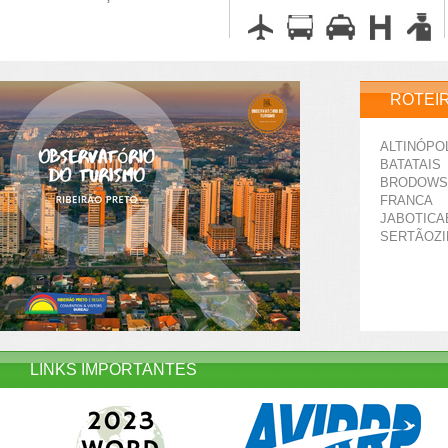
ROTEI
ALTINÓPO
BATATAIS
BRODOWS
FRANCA
JABOTICA
SERTÃOZ
LINKS IMPORTANTES