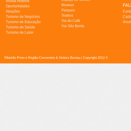
Nossa História
FA
Museus
Oportunidades
Parques
Atrações
Cont
Teatros
Turismo de Negócios
Cada
Via do Café
Turismo de Educação
Anun
Via São Bento
Turismo de Saúde
Turismo de Lazer
Ribeirão Preto e Região Convention & Visitors Bureau | Copyright 2012 ©