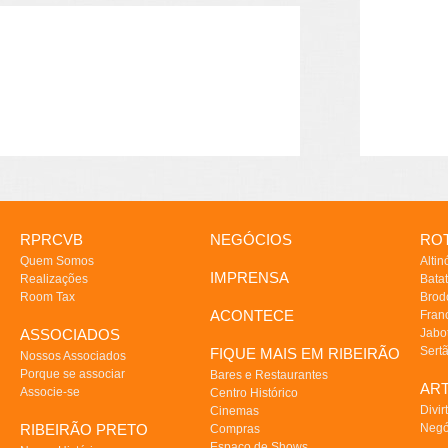
RPRCVB
NEGÓCIOS
ROT
Quem Somos
Altin
IMPRENSA
Realizações
Batat
Room Tax
Brod
ACONTECE
Fran
ASSOCIADOS
Jabo
Sert
FIQUE MAIS EM RIBEIRÃO
Nossos Associados
Porque se associar
Bares e Restaurantes
AR
Associe-se
Centro Histórico
Divir
Cinemas
RIBEIRÃO PRETO
Negó
Compras
Espaço de Shows