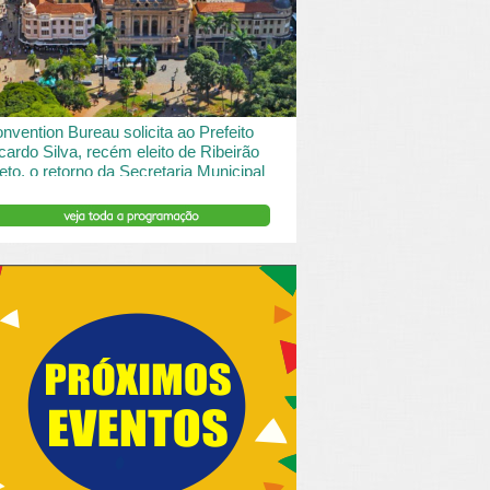
 desde o turismo de saude à contemplação de
saros....
INSERIR DESCRIÇÃO DO POST/PAGINAS
nvention Bureau solicita ao Prefeito
cardo Silva, recém eleito de Ribeirão
eto, o retorno da Secretaria Municipal
 Turismo.
ibeirão Preto e Região Convention & Visitors Bureau
tocolou um ofício ao recém eleito prefeito, Ricardo
va, solicitando...