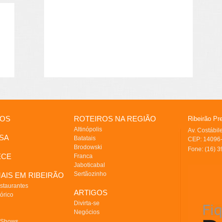
IOS
ROTEIROS NA REGIÃO
Ribeirão Pr
Altinópolis
Av. Costábi
SA
Batatais
CEP: 14096-
Brodowski
Fone: (16) 
ECE
Franca
Jaboticabal
Sertãozinho
AIS EM RIBEIRÃO
staurantes
ARTIGOS
órico
Divirta-se
Negócios
 Shows