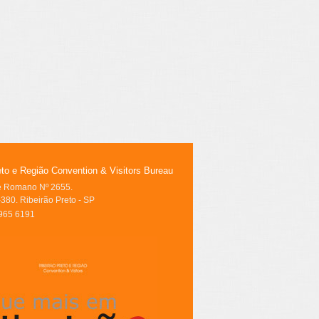
eto e Região Convention & Visitors Bureau
le Romano Nº 2655.
380. Ribeirão Preto - SP
3965 6191