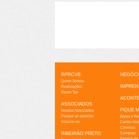
RPRCVB
NEGÓC
Quem Somos
IMPREN
Realizações
Room Tax
ACONT
ASSOCIADOS
FIQUE M
Nossos Associados
Porque se associar
Bares e Re
Associe-se
Centro Hist
Cinemas
RIBEIRÃO PRETO
Compras
Espaço de