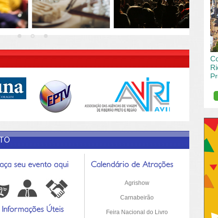
vai
pas
R DESCRIÇÃO DO POST/PAGINAS
Co
Ri
Pr
de
O R
pro
Sil
ETO
Agrishow
Carnabeirão
Feira Nacional do Livro