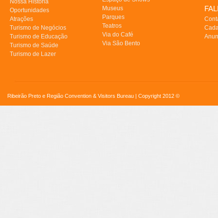
Nossa História
FA
Museus
Oportunidades
Parques
Atrações
Cont
Teatros
Turismo de Negócios
Cada
Via do Café
Turismo de Educação
Anun
Via São Bento
Turismo de Saúde
Turismo de Lazer
Ribeirão Preto e Região Convention & Visitors Bureau | Copyright 2012 ©