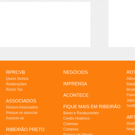
RPRCVB
NEGÓCIOS
ROT
Quem Somos
Altin
IMPRENSA
Realizações
Batat
Room Tax
Brod
ACONTECE
Fran
ASSOCIADOS
Jabo
Sert
FIQUE MAIS EM RIBEIRÃO
Nossos Associados
Porque se associar
Bares e Restaurantes
AR
Associe-se
Centro Histórico
Divir
Cinemas
RIBEIRÃO PRETO
Negó
Compras
Espaço de Shows