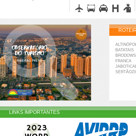
ROTEI
ALTINÓPO
BATATAIS
BRODOWS
FRANCA
JABOTICA
SERTÃOZ
LINKS IMPORTANTES