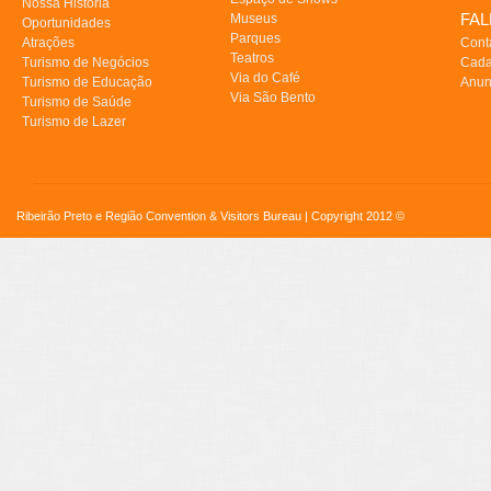
Nossa História
FA
Museus
Oportunidades
Parques
Atrações
Cont
Teatros
Turismo de Negócios
Cada
Via do Café
Turismo de Educação
Anun
Via São Bento
Turismo de Saúde
Turismo de Lazer
Ribeirão Preto e Região Convention & Visitors Bureau | Copyright 2012 ©