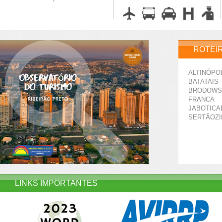
ROTEI
ALTINÓPO
BATATAIS
BRODOWS
FRANCA
JABOTICA
SERTÃOZ
LINKS IMPORTANTES