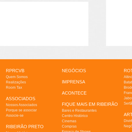
RPRCVB
NEGÓCIOS
ROT
Quem Somos
Altin
IMPRENSA
Realizações
Batat
Room Tax
Brod
ACONTECE
Fran
ASSOCIADOS
Jabo
Sert
FIQUE MAIS EM RIBEIRÃO
Nossos Associados
Porque se associar
Bares e Restaurantes
AR
Associe-se
Centro Histórico
Divir
Cinemas
RIBEIRÃO PRETO
Negó
Compras
Espaço de Shows