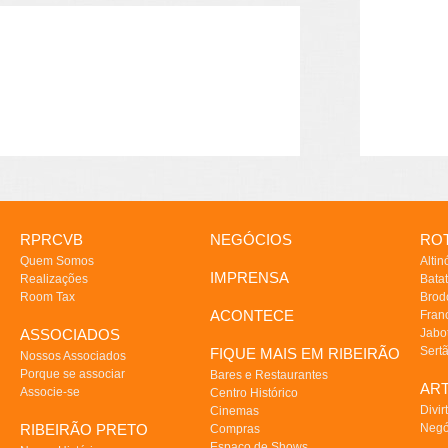
RPRCVB
NEGÓCIOS
ROT
Quem Somos
Altin
IMPRENSA
Realizações
Batat
Room Tax
Brod
ACONTECE
Fran
ASSOCIADOS
Jabo
Sert
FIQUE MAIS EM RIBEIRÃO
Nossos Associados
Porque se associar
Bares e Restaurantes
AR
Associe-se
Centro Histórico
Divir
Cinemas
RIBEIRÃO PRETO
Negó
Compras
Espaço de Shows