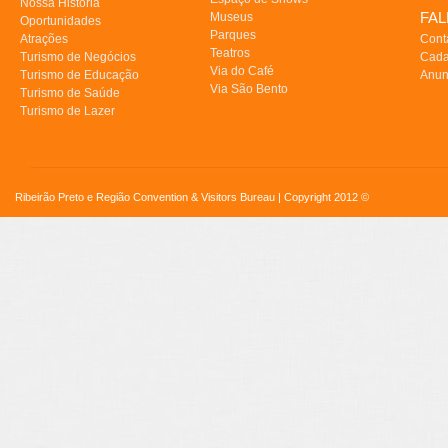
Nossa História
FA
Museus
Oportunidades
Parques
Atrações
Cont
Teatros
Turismo de Negócios
Cada
Via do Café
Turismo de Educação
Anun
Via São Bento
Turismo de Saúde
Turismo de Lazer
Ribeirão Preto e Região Convention & Visitors Bureau | Copyright 2012 ©