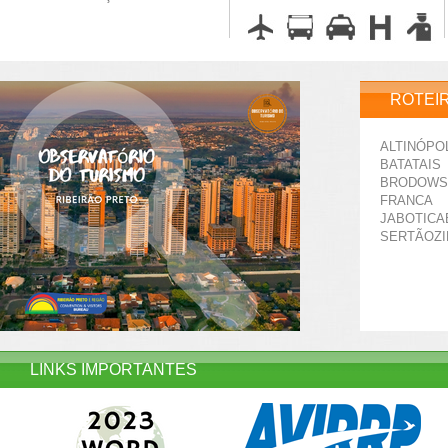
ROTEI
ALTINÓPO
BATATAIS
BRODOWS
FRANCA
JABOTICA
SERTÃOZ
LINKS IMPORTANTES