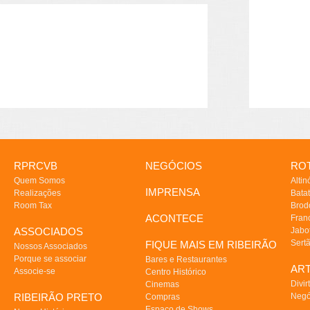
RPRCVB
NEGÓCIOS
ROT
Quem Somos
Altin
IMPRENSA
Realizações
Batat
Room Tax
Brod
ACONTECE
Fran
ASSOCIADOS
Jabo
Sert
FIQUE MAIS EM RIBEIRÃO
Nossos Associados
Porque se associar
Bares e Restaurantes
AR
Associe-se
Centro Histórico
Divir
Cinemas
RIBEIRÃO PRETO
Negó
Compras
Espaço de Shows