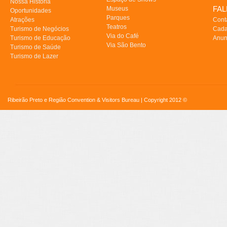
Nossa História
FA
Museus
Oportunidades
Parques
Atrações
Cont
Teatros
Turismo de Negócios
Cada
Via do Café
Turismo de Educação
Anun
Via São Bento
Turismo de Saúde
Turismo de Lazer
Ribeirão Preto e Região Convention & Visitors Bureau | Copyright 2012 ©