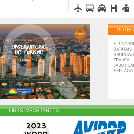
ROTEI
ALTINÓPO
BATATAIS
BRODOWS
FRANCA
JABOTICA
SERTÃOZ
LINKS IMPORTANTES