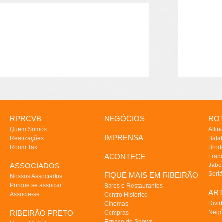
RPRCVB
NEGÓCIOS
ROT
Quem Somos
Altin
IMPRENSA
Realizações
Batat
Room Tax
Brod
ACONTECE
Fran
ASSOCIADOS
Jabo
Sert
FIQUE MAIS EM RIBEIRÃO
Nossos Associados
Porque se associar
Bares e Restaurantes
AR
Associe-se
Centro Histórico
Divir
Cinemas
RIBEIRÃO PRETO
Negó
Compras
Espaço de Shows