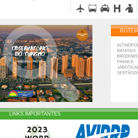
ROTEI
ALTINÓPO
BATATAIS
BRODOWS
FRANCA
JABOTICA
SERTÃOZ
LINKS IMPORTANTES