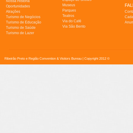
Nossa História
FA
Museus
Oportunidades
Parques
Atrações
Cont
Teatros
Turismo de Negócios
Cada
Via do Café
Turismo de Educação
Anun
Via São Bento
Turismo de Saúde
Turismo de Lazer
Ribeirão Preto e Região Convention & Visitors Bureau | Copyright 2012 ©