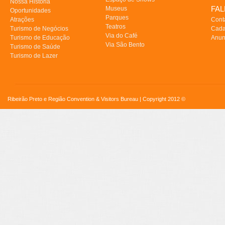
Nossa História
FA
Museus
Oportunidades
Parques
Atrações
Cont
Teatros
Turismo de Negócios
Cada
Via do Café
Turismo de Educação
Anun
Via São Bento
Turismo de Saúde
Turismo de Lazer
Ribeirão Preto e Região Convention & Visitors Bureau | Copyright 2012 ©