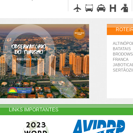
ROTEI
ALTINÓPO
BATATAIS
BRODOWS
FRANCA
JABOTICA
SERTÃOZ
LINKS IMPORTANTES