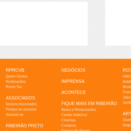
RPRCVB
NEGÓCIOS
ROT
Quem Somos
Altin
IMPRENSA
Realizações
Batat
Room Tax
Brod
ACONTECE
Fran
ASSOCIADOS
Jabo
Sert
FIQUE MAIS EM RIBEIRÃO
Nossos Associados
Porque se associar
Bares e Restaurantes
AR
Associe-se
Centro Histórico
Divir
Cinemas
RIBEIRÃO PRETO
Negó
Compras
Espaço de Shows