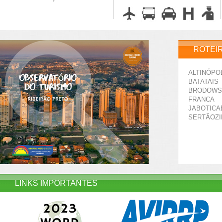
ROTEI
ALTINÓPO
BATATAIS
BRODOWS
FRANCA
JABOTICA
SERTÃOZ
LINKS IMPORTANTES