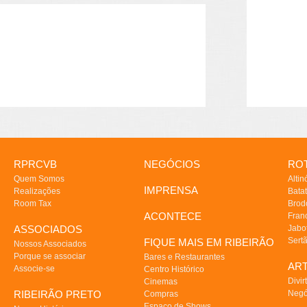
RPRCVB
NEGÓCIOS
ROT
Quem Somos
Altin
IMPRENSA
Realizações
Batat
Room Tax
Brod
ACONTECE
Fran
ASSOCIADOS
Jabo
Sert
FIQUE MAIS EM RIBEIRÃO
Nossos Associados
Porque se associar
Bares e Restaurantes
AR
Associe-se
Centro Histórico
Divir
Cinemas
RIBEIRÃO PRETO
Negó
Compras
Espaço de Shows