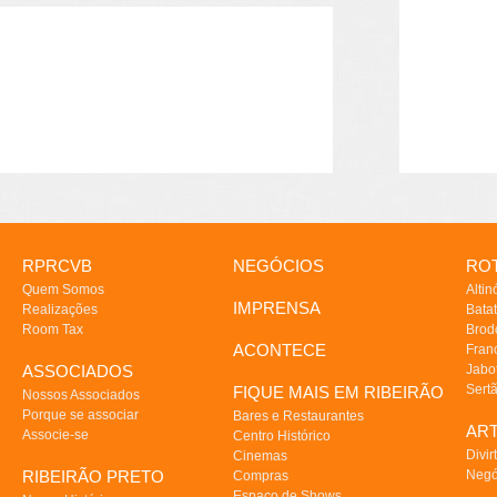
RPRCVB
NEGÓCIOS
ROT
Quem Somos
Altin
IMPRENSA
Realizações
Batat
Room Tax
Brod
ACONTECE
Fran
ASSOCIADOS
Jabo
Sert
FIQUE MAIS EM RIBEIRÃO
Nossos Associados
Porque se associar
Bares e Restaurantes
AR
Associe-se
Centro Histórico
Divir
Cinemas
RIBEIRÃO PRETO
Negó
Compras
Espaço de Shows