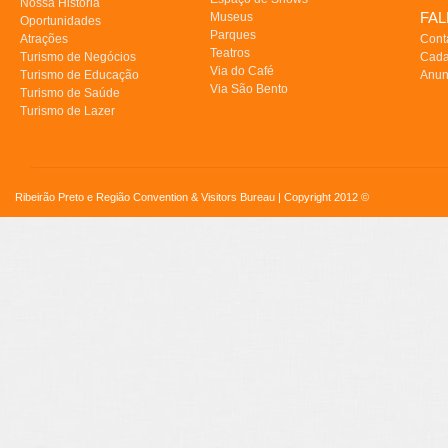
Nossa História
FA
Museus
Oportunidades
Parques
Atrações
Cont
Teatros
Turismo de Negócios
Cada
Via do Café
Turismo de Educação
Anun
Via São Bento
Turismo de Saúde
Turismo de Lazer
Ribeirão Preto e Região Convention & Visitors Bureau | Copyright 2012 ©