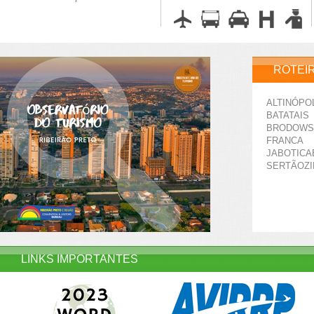
ROTEI
ALTINÓPO
BATATAIS
BRODOWS
FRANCA
JABOTICA
SERTÃOZ
LINKS IMPORTANTES