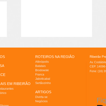
IOS
ROTEIROS NA REGIÃO
Ribeirão Pr
Altinópolis
Av. Costábi
SA
Batatais
CEP: 14096-
Brodowski
Fone: (16) 
ECE
Franca
Jaboticabal
Sertãozinho
AIS EM RIBEIRÃO
staurantes
ARTIGOS
órico
Divirta-se
Negócios
 Shows