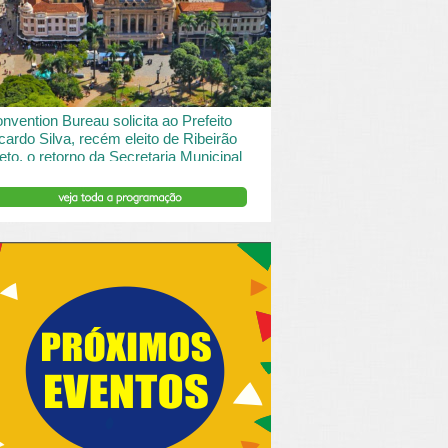
 desde o turismo de saude à contemplação de
saros....
INSERIR DESCRIÇÃO DO POST/PAGINAS
nvention Bureau solicita ao Prefeito
cardo Silva, recém eleito de Ribeirão
eto, o retorno da Secretaria Municipal
 Turismo.
ibeirão Preto e Região Convention & Visitors Bureau
tocolou um ofício ao recém eleito prefeito, Ricardo
va, solicitando...