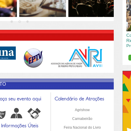
vai
pas
R DESCRIÇÃO DO POST/PAGINAS
Co
Ri
Pr
de
O R
pro
Sil
ETO
Agrishow
Carnabeirão
Feira Nacional do Livro