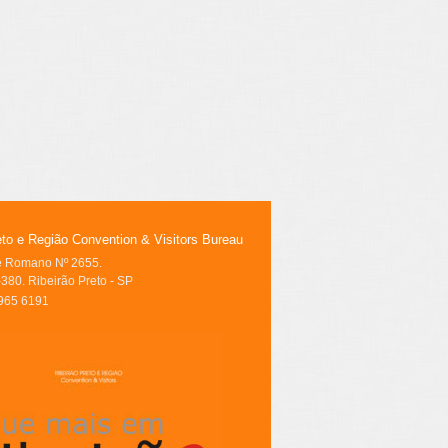
eto e Região Convention & Visitors Bureau
le Romano Nº 2655.
380. Ribeirão Preto - SP
3965 6191