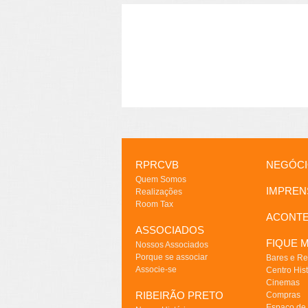
RPRCVB
NEGÓC
Quem Somos
IMPREN
Realizações
Room Tax
ACONT
ASSOCIADOS
FIQUE M
Nossos Associados
Porque se associar
Bares e Re
Associe-se
Centro Hist
Cinemas
RIBEIRÃO PRETO
Compras
Espaço de