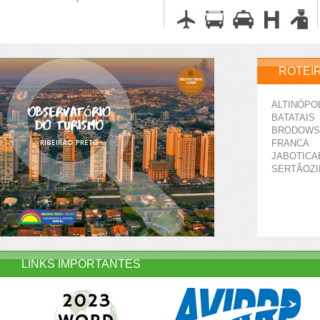
ROTEI
ALTINÓPO
BATATAIS
BRODOWS
FRANCA
JABOTICA
SERTÃOZ
LINKS IMPORTANTES