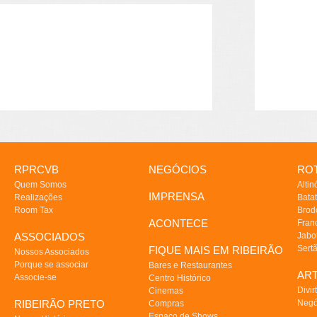
RPRCVB
NEGÓCIOS
ROT
Quem Somos
Altin
IMPRENSA
Realizações
Batat
Room Tax
Brod
ACONTECE
Fran
ASSOCIADOS
Jabo
Sert
FIQUE MAIS EM RIBEIRÃO
Nossos Associados
Porque se associar
Bares e Restaurantes
AR
Associe-se
Centro Histórico
Divir
Cinemas
RIBEIRÃO PRETO
Negó
Compras
Espaço de Shows