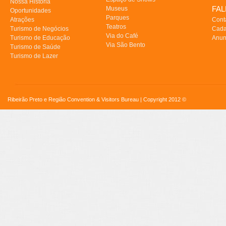
Nossa História
FA
Museus
Oportunidades
Parques
Atrações
Cont
Teatros
Turismo de Negócios
Cada
Via do Café
Turismo de Educação
Anun
Via São Bento
Turismo de Saúde
Turismo de Lazer
Ribeirão Preto e Região Convention & Visitors Bureau | Copyright 2012 ©