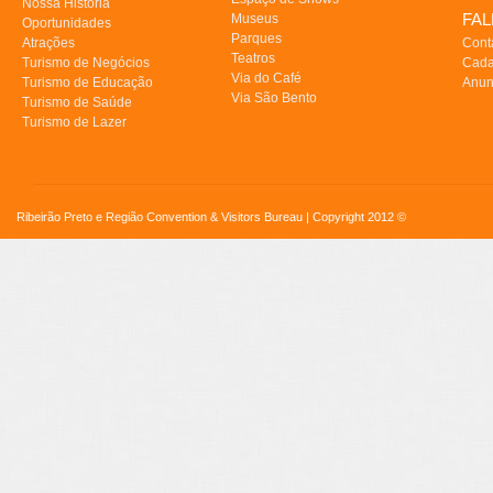
Nossa História
FA
Museus
Oportunidades
Parques
Atrações
Cont
Teatros
Turismo de Negócios
Cada
Via do Café
Turismo de Educação
Anun
Via São Bento
Turismo de Saúde
Turismo de Lazer
Ribeirão Preto e Região Convention & Visitors Bureau | Copyright 2012 ©