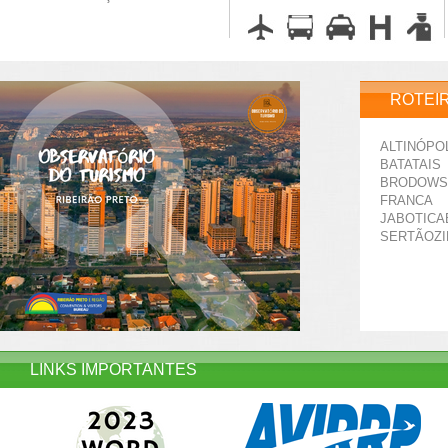
ROTEI
ALTINÓPO
BATATAIS
BRODOWS
FRANCA
JABOTICA
SERTÃOZ
LINKS IMPORTANTES