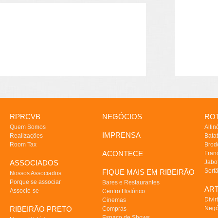
RPRCVB
NEGÓCIOS
ROT
Quem Somos
Altin
IMPRENSA
Realizações
Batat
Room Tax
Brod
ACONTECE
Fran
ASSOCIADOS
Jabo
Sert
FIQUE MAIS EM RIBEIRÃO
Nossos Associados
Porque se associar
Bares e Restaurantes
AR
Associe-se
Centro Histórico
Divir
Cinemas
RIBEIRÃO PRETO
Negó
Compras
Espaço de Shows