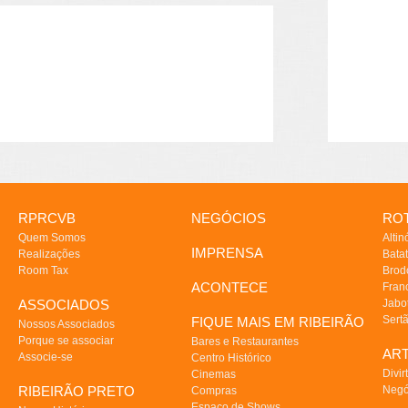
RPRCVB
NEGÓCIOS
ROT
Quem Somos
Altin
IMPRENSA
Realizações
Batat
Room Tax
Brod
ACONTECE
Fran
ASSOCIADOS
Jabo
Sert
FIQUE MAIS EM RIBEIRÃO
Nossos Associados
Porque se associar
Bares e Restaurantes
AR
Associe-se
Centro Histórico
Divir
Cinemas
RIBEIRÃO PRETO
Negó
Compras
Espaço de Shows