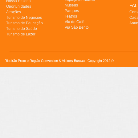
Nossa História
FA
Museus
Oportunidades
Parques
Atrações
Cont
Teatros
Turismo de Negócios
Cada
Via do Café
Turismo de Educação
Anun
Via São Bento
Turismo de Saúde
Turismo de Lazer
Ribeirão Preto e Região Convention & Visitors Bureau | Copyright 2012 ©