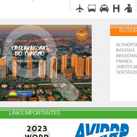
ROTEI
ALTINÓPO
BATATAIS
BRODOWS
FRANCA
JABOTICA
SERTÃOZ
LINKS IMPORTANTES