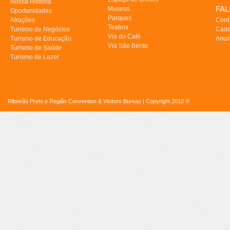
Nossa História
FA
Museus
Oportunidades
Parques
Atrações
Cont
Teatros
Turismo de Negócios
Cada
Via do Café
Turismo de Educação
Anun
Via São Bento
Turismo de Saúde
Turismo de Lazer
Ribeirão Preto e Região Convention & Visitors Bureau | Copyright 2012 ©