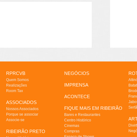
RPRCVB
NEGÓCIOS
ROT
Quem Somos
Altin
IMPRENSA
Realizações
Batat
Room Tax
Brod
ACONTECE
Fran
ASSOCIADOS
Jabo
Sert
FIQUE MAIS EM RIBEIRÃO
Nossos Associados
Porque se associar
Bares e Restaurantes
AR
Associe-se
Centro Histórico
Divir
Cinemas
RIBEIRÃO PRETO
Negó
Compras
Espaço de Shows