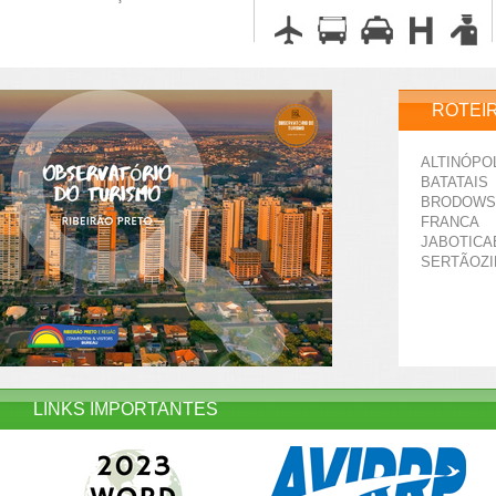
ROTEI
ALTINÓPO
BATATAIS
BRODOWS
FRANCA
JABOTICA
SERTÃOZ
LINKS IMPORTANTES