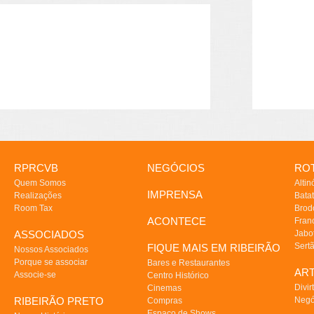
RPRCVB
NEGÓCIOS
ROT
Quem Somos
Altin
IMPRENSA
Realizações
Batat
Room Tax
Brod
ACONTECE
Fran
ASSOCIADOS
Jabo
Sert
FIQUE MAIS EM RIBEIRÃO
Nossos Associados
Porque se associar
Bares e Restaurantes
AR
Associe-se
Centro Histórico
Divir
Cinemas
RIBEIRÃO PRETO
Negó
Compras
Espaço de Shows