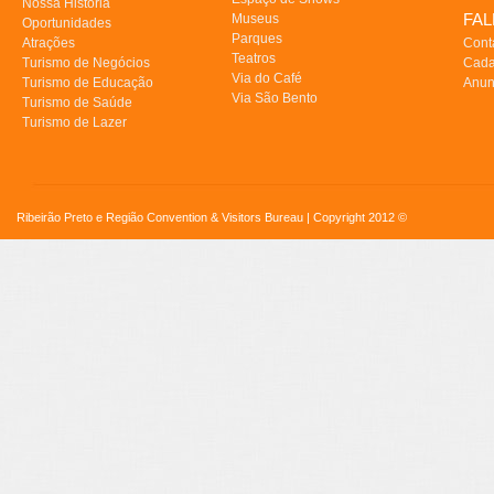
Nossa História
FA
Museus
Oportunidades
Parques
Atrações
Cont
Teatros
Turismo de Negócios
Cada
Via do Café
Turismo de Educação
Anun
Via São Bento
Turismo de Saúde
Turismo de Lazer
Ribeirão Preto e Região Convention & Visitors Bureau | Copyright 2012 ©