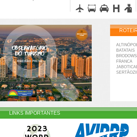
ROTEI
ALTINÓPO
BATATAIS
BRODOWS
FRANCA
JABOTICA
SERTÃOZ
LINKS IMPORTANTES