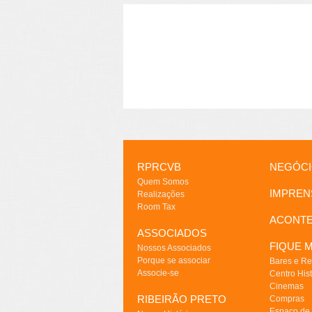
RPRCVB
NEGÓC
Quem Somos
IMPREN
Realizações
Room Tax
ACONT
ASSOCIADOS
FIQUE M
Nossos Associados
Porque se associar
Bares e Re
Associe-se
Centro Hist
Cinemas
RIBEIRÃO PRETO
Compras
Espaço de