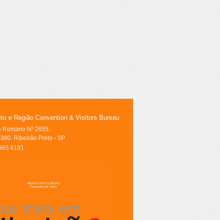
eto e Região Convention & Visitors Bureau
le Romano Nº 2655.
380. Ribeirão Preto - SP
3965 6191