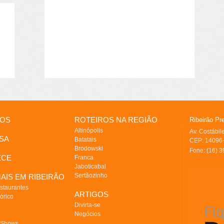
IOS
ROTEIROS NA REGIÃO
Ribeirão Pr
Altinópolis
Av. Costábi
SA
Batatais
CEP: 14096-
Brodowski
Fone: (16) 
ECE
Franca
Jaboticabal
Sertãozinho
AIS EM RIBEIRÃO
staurantes
ARTIGOS
órico
Divirta-se
Negócios
 Shows