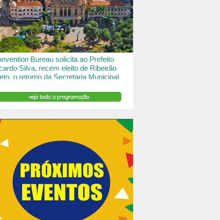
 desde o turismo de saude à contemplação de
saros....
INSERIR DESCRIÇÃO DO POST/PAGINAS
nvention Bureau solicita ao Prefeito
cardo Silva, recém eleito de Ribeirão
eto, o retorno da Secretaria Municipal
 Turismo.
ibeirão Preto e Região Convention & Visitors Bureau
tocolou um ofício ao recém eleito prefeito, Ricardo
va, solicitando...