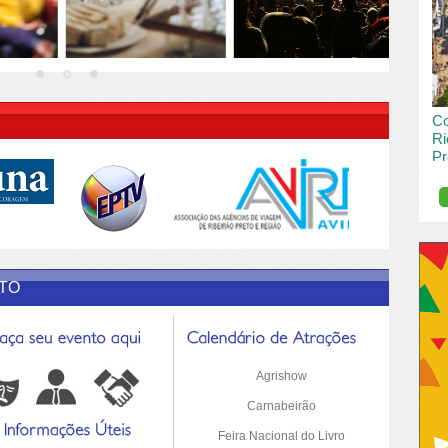
vai
pas
R DESCRIÇÃO DO POST/PAGINAS
Co
Ri
Pr
de
O R
pro
Sil
ETO
Agrishow
Carnabeirão
Feira Nacional do Livro