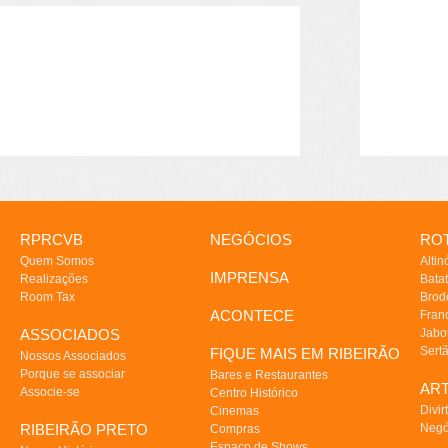
RPRCVB
NEGÓCIOS
ROT
Quem Somos
Altin
IMPRENSA
Realizações
Batat
Room Tax
Brod
ACONTECE
Fran
ASSOCIADOS
Jabo
Sert
FIQUE MAIS EM RIBEIRÃO
Nossos Associados
Porque se associar
Bares e Restaurantes
AR
Associe-se
Centro Histórico
Divir
Cinemas
RIBEIRÃO PRETO
Negó
Compras
Espaço de Shows