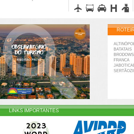
ROTEI
ALTINÓPO
BATATAIS
BRODOWS
FRANCA
JABOTICA
SERTÃOZ
LINKS IMPORTANTES