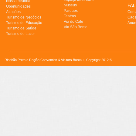
Nossa História
FA
Museus
Oportunidades
Parques
Atrações
Cont
Teatros
Turismo de Negócios
Cada
Via do Café
Turismo de Educação
Anun
Via São Bento
Turismo de Saúde
Turismo de Lazer
Ribeirão Preto e Região Convention & Visitors Bureau | Copyright 2012 ©