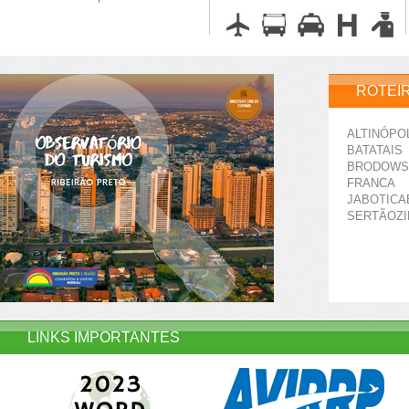
ROTEI
ALTINÓPO
BATATAIS
BRODOWS
FRANCA
JABOTICA
SERTÃOZ
LINKS IMPORTANTES