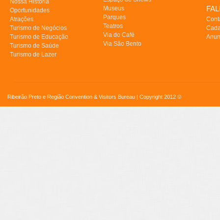
Nossa História
FA
Museus
Oportunidades
Parques
Atrações
Cont
Teatros
Turismo de Negócios
Cada
Via do Café
Turismo de Educação
Anun
Via São Bento
Turismo de Saúde
Turismo de Lazer
Ribeirão Preto e Região Convention & Visitors Bureau | Copyright 2012 ©