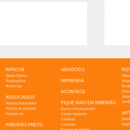
RPRCVB
NEGÓCIOS
ROT
Quem Somos
Altin
IMPRENSA
Realizações
Batat
Room Tax
Brod
ACONTECE
Fran
ASSOCIADOS
Jabo
Sert
FIQUE MAIS EM RIBEIRÃO
Nossos Associados
Porque se associar
Bares e Restaurantes
AR
Associe-se
Centro Histórico
Divir
Cinemas
RIBEIRÃO PRETO
Negó
Compras
Espaço de Shows