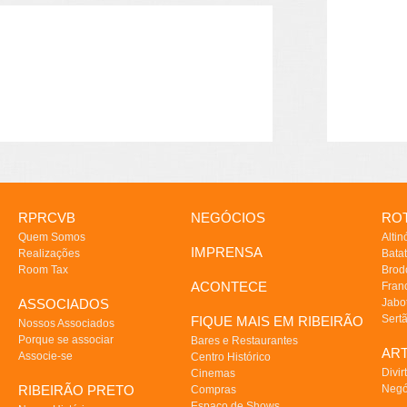
RPRCVB
NEGÓCIOS
ROT
Quem Somos
Altin
IMPRENSA
Realizações
Batat
Room Tax
Brod
ACONTECE
Fran
ASSOCIADOS
Jabo
Sert
FIQUE MAIS EM RIBEIRÃO
Nossos Associados
Porque se associar
Bares e Restaurantes
AR
Associe-se
Centro Histórico
Divir
Cinemas
RIBEIRÃO PRETO
Negó
Compras
Espaço de Shows