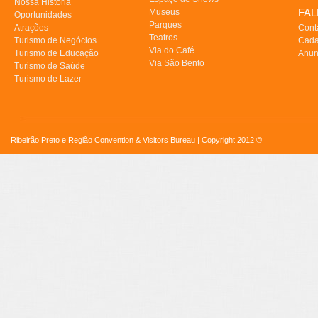
Nossa História
FA
Museus
Oportunidades
Parques
Atrações
Cont
Teatros
Turismo de Negócios
Cada
Via do Café
Turismo de Educação
Anun
Via São Bento
Turismo de Saúde
Turismo de Lazer
Ribeirão Preto e Região Convention & Visitors Bureau | Copyright 2012 ©