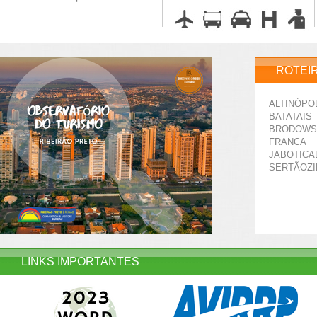
ROTEI
ALTINÓPO
BATATAIS
BRODOWS
FRANCA
JABOTICA
SERTÃOZ
LINKS IMPORTANTES