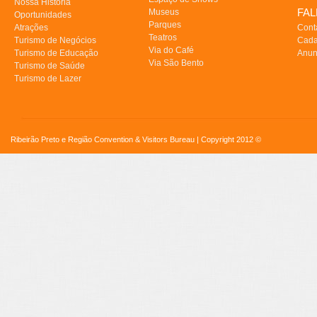
Nossa História
FA
Museus
Oportunidades
Parques
Atrações
Cont
Teatros
Turismo de Negócios
Cada
Via do Café
Turismo de Educação
Anun
Via São Bento
Turismo de Saúde
Turismo de Lazer
Ribeirão Preto e Região Convention & Visitors Bureau | Copyright 2012 ©