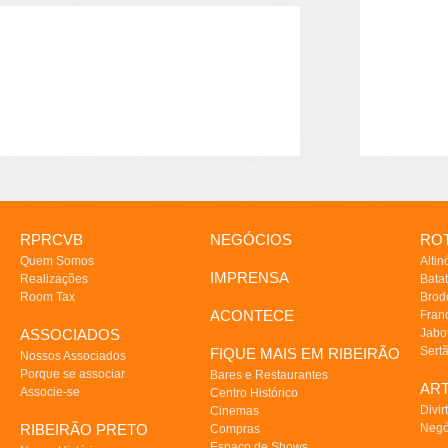
RPRCVB
NEGÓCIOS
ROT
Quem Somos
Altin
IMPRENSA
Realizações
Batat
Room Tax
Brod
ACONTECE
Fran
ASSOCIADOS
Jabo
Sert
FIQUE MAIS EM RIBEIRÃO
Nossos Associados
Porque se associar
Bares e Restaurantes
AR
Associe-se
Centro Histórico
Divir
Cinemas
RIBEIRÃO PRETO
Negó
Compras
Espaço de Shows