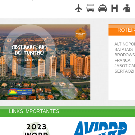
ROTEI
ALTINÓPO
BATATAIS
BRODOWS
FRANCA
JABOTICA
SERTÃOZ
LINKS IMPORTANTES