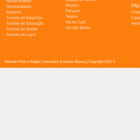
Nossa História
FA
Museus
Oportunidades
Parques
Atrações
Cont
Teatros
Turismo de Negócios
Cada
Via do Café
Turismo de Educação
Anun
Via São Bento
Turismo de Saúde
Turismo de Lazer
Ribeirão Preto e Região Convention & Visitors Bureau | Copyright 2012 ©