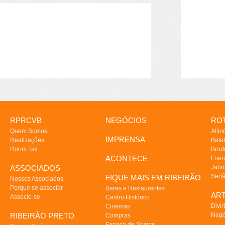
RPRCVB
NEGÓCIOS
ROT
Quem Somos
Altin
IMPRENSA
Realizações
Batat
Room Tax
Brod
ACONTECE
Fran
ASSOCIADOS
Jabo
Sert
FIQUE MAIS EM RIBEIRÃO
Nossos Associados
Porque se associar
Bares e Restaurantes
AR
Associe-se
Centro Histórico
Divir
Cinemas
RIBEIRÃO PRETO
Negó
Compras
Espaço de Shows