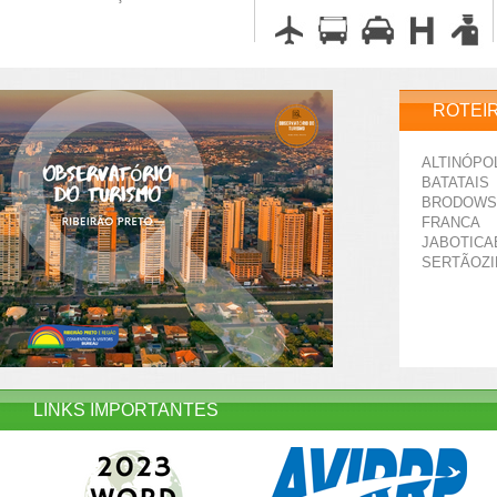
ROTEI
ALTINÓPO
BATATAIS
BRODOWS
FRANCA
JABOTICA
SERTÃOZ
LINKS IMPORTANTES