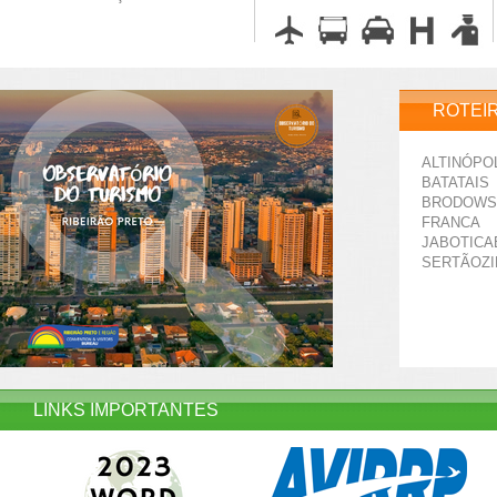
ROTEI
ALTINÓPO
BATATAIS
BRODOWS
FRANCA
JABOTICA
SERTÃOZ
LINKS IMPORTANTES