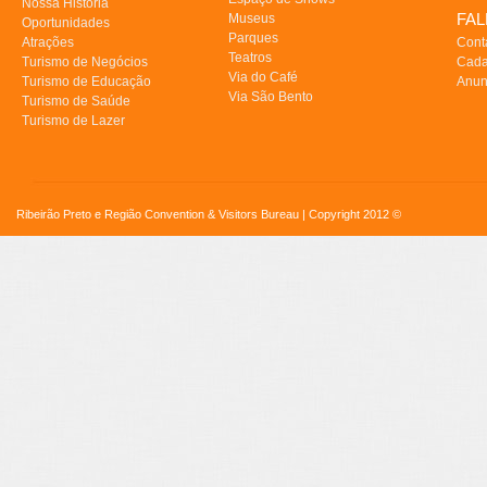
Nossa História
FA
Museus
Oportunidades
Parques
Atrações
Cont
Teatros
Turismo de Negócios
Cada
Via do Café
Turismo de Educação
Anun
Via São Bento
Turismo de Saúde
Turismo de Lazer
Ribeirão Preto e Região Convention & Visitors Bureau | Copyright 2012 ©