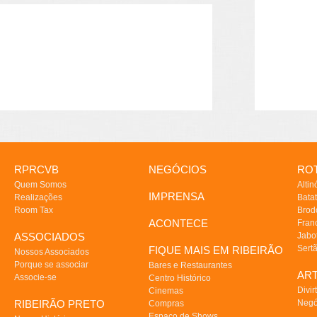
RPRCVB
NEGÓCIOS
ROT
Quem Somos
Altin
IMPRENSA
Realizações
Batat
Room Tax
Brod
ACONTECE
Fran
ASSOCIADOS
Jabo
Sert
FIQUE MAIS EM RIBEIRÃO
Nossos Associados
Porque se associar
Bares e Restaurantes
AR
Associe-se
Centro Histórico
Divir
Cinemas
RIBEIRÃO PRETO
Negó
Compras
Espaço de Shows