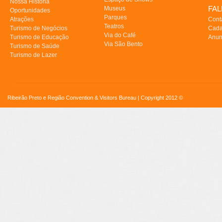
Nossa História
FA
Museus
Oportunidades
Parques
Atrações
Cont
Teatros
Turismo de Negócios
Cada
Via do Café
Turismo de Educação
Anun
Via São Bento
Turismo de Saúde
Turismo de Lazer
Ribeirão Preto e Região Convention & Visitors Bureau | Copyright 2012 ©