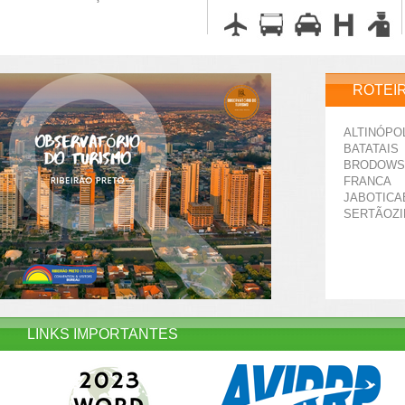
ROTEI
ALTINÓPO
BATATAIS
BRODOWS
FRANCA
JABOTICA
SERTÃOZ
LINKS IMPORTANTES