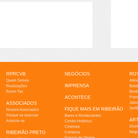
RPRCVB
NEGÓCIOS
ROT
Quem Somos
Altin
IMPRENSA
Realizações
Batat
Room Tax
Brod
ACONTECE
Fran
ASSOCIADOS
Jabo
Sert
FIQUE MAIS EM RIBEIRÃO
Nossos Associados
Porque se associar
Bares e Restaurantes
AR
Associe-se
Centro Histórico
Divir
Cinemas
RIBEIRÃO PRETO
Negó
Compras
Espaço de Shows