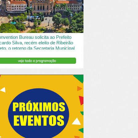
 desde o turismo de saude à contemplação de
saros....
INSERIR DESCRIÇÃO DO POST/PAGINAS
nvention Bureau solicita ao Prefeito
cardo Silva, recém eleito de Ribeirão
eto, o retorno da Secretaria Municipal
 Turismo.
ibeirão Preto e Região Convention & Visitors Bureau
tocolou um ofício ao recém eleito prefeito, Ricardo
va, solicitando...