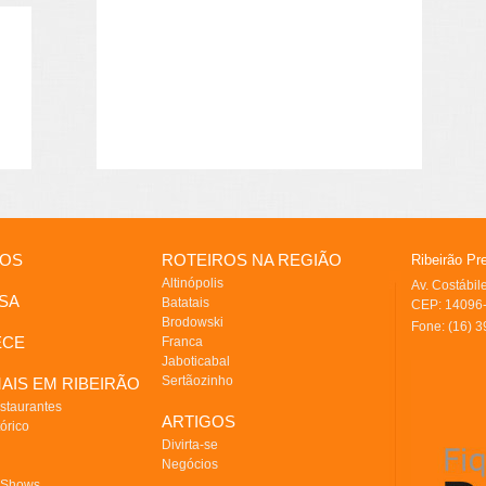
IOS
ROTEIROS NA REGIÃO
Ribeirão Pr
Altinópolis
Av. Costábi
SA
Batatais
CEP: 14096-
Brodowski
Fone: (16) 
ECE
Franca
Jaboticabal
Sertãozinho
AIS EM RIBEIRÃO
staurantes
ARTIGOS
órico
Divirta-se
Negócios
 Shows