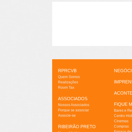
RPRCVB
NEGÓC
Quem Somos
IMPREN
Realizações
Room Tax
ACONT
ASSOCIADOS
FIQUE M
Nossos Associados
Porque se associar
Bares e Re
Associe-se
Centro Hist
Cinemas
RIBEIRÃO PRETO
Compras
Espaço de