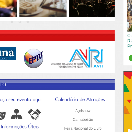
vai
pas
R DESCRIÇÃO DO POST/PAGINAS
Co
Ri
Pr
de
O R
pro
Sil
ETO
Agrishow
Carnabeirão
Feira Nacional do Livro