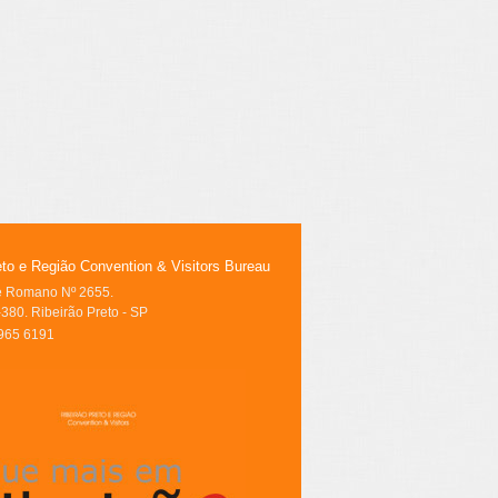
eto e Região Convention & Visitors Bureau
le Romano Nº 2655.
380. Ribeirão Preto - SP
3965 6191