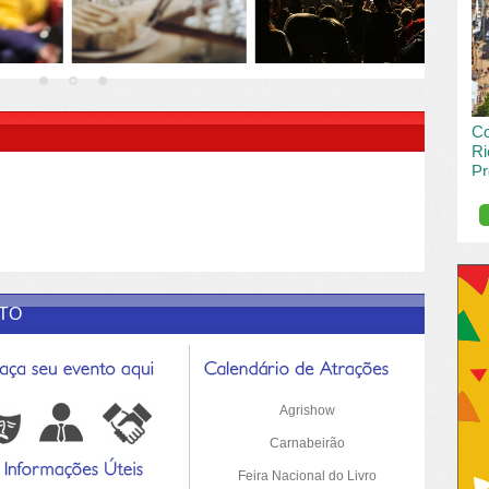
vai
pas
R DESCRIÇÃO DO POST/PAGINAS
Co
Ri
Pr
de
O R
pro
Sil
ETO
Agrishow
Carnabeirão
Feira Nacional do Livro