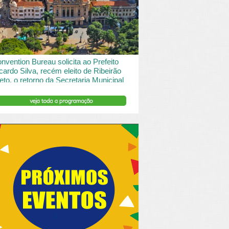
 desde o turismo de saude à contemplação de
saros....
INSERIR DESCRIÇÃO DO POST/PAGINAS
nvention Bureau solicita ao Prefeito
cardo Silva, recém eleito de Ribeirão
eto, o retorno da Secretaria Municipal
 Turismo.
ibeirão Preto e Região Convention & Visitors Bureau
tocolou um ofício ao recém eleito prefeito, Ricardo
va, solicitando...