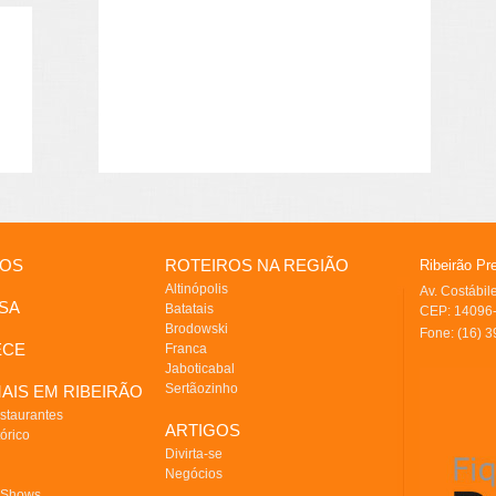
IOS
ROTEIROS NA REGIÃO
Ribeirão Pr
Altinópolis
Av. Costábi
SA
Batatais
CEP: 14096-
Brodowski
Fone: (16) 
ECE
Franca
Jaboticabal
Sertãozinho
AIS EM RIBEIRÃO
staurantes
ARTIGOS
órico
Divirta-se
Negócios
 Shows