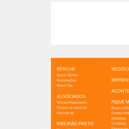
RPRCVB
NEGÓC
Quem Somos
IMPREN
Realizações
Room Tax
ACONT
ASSOCIADOS
FIQUE M
Nossos Associados
Porque se associar
Bares e Re
Associe-se
Centro Hist
Cinemas
RIBEIRÃO PRETO
Compras
Espaço de