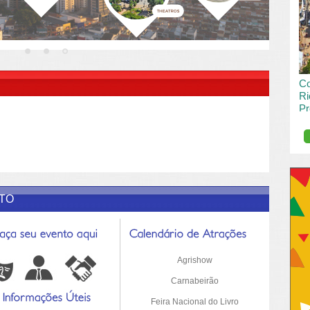
vai
pas
INSERIR DESCRIÇÃO DO POST/PAGINAS
Co
Ri
Pr
de
O R
pro
Sil
ETO
Agrishow
Carnabeirão
Feira Nacional do Livro