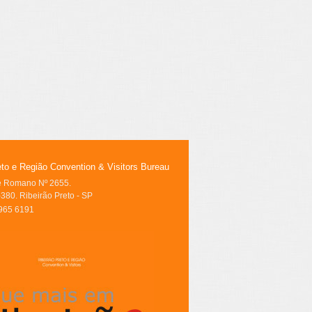
eto e Região Convention & Visitors Bureau
le Romano Nº 2655.
380. Ribeirão Preto - SP
3965 6191