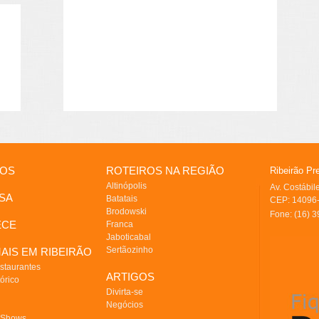
IOS
ROTEIROS NA REGIÃO
Ribeirão Pr
Altinópolis
Av. Costábi
SA
Batatais
CEP: 14096-
Brodowski
Fone: (16) 
ECE
Franca
Jaboticabal
Sertãozinho
AIS EM RIBEIRÃO
staurantes
ARTIGOS
órico
Divirta-se
Negócios
 Shows