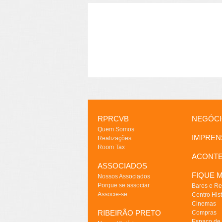
RPRCVB
NEGÓC
Quem Somos
IMPREN
Realizações
Room Tax
ACONT
ASSOCIADOS
FIQUE M
Nossos Associados
Porque se associar
Bares e Re
Associe-se
Centro Hist
Cinemas
RIBEIRÃO PRETO
Compras
Espaço de