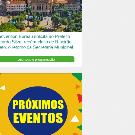
 desde o turismo de saude à contemplação de
saros....
nvention Bureau solicita ao Prefeito
cardo Silva, recém eleito de Ribeirão
eto, o retorno da Secretaria Municipal
 Turismo.
ibeirão Preto e Região Convention & Visitors Bureau
tocolou um ofício ao recém eleito prefeito, Ricardo
va, solicitando...