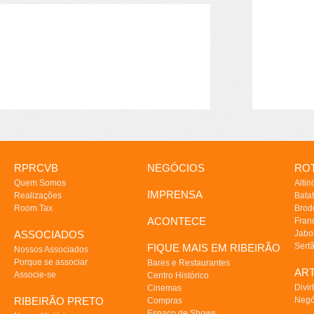
RPRCVB
NEGÓCIOS
ROT
Quem Somos
Altin
IMPRENSA
Realizações
Batat
Room Tax
Brod
ACONTECE
Fran
ASSOCIADOS
Jabo
Sert
FIQUE MAIS EM RIBEIRÃO
Nossos Associados
Porque se associar
Bares e Restaurantes
AR
Associe-se
Centro Histórico
Divir
Cinemas
RIBEIRÃO PRETO
Negó
Compras
Espaço de Shows