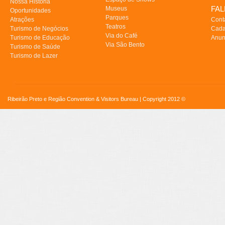
Nossa História
FA
Museus
Oportunidades
Parques
Atrações
Cont
Teatros
Turismo de Negócios
Cada
Via do Café
Turismo de Educação
Anun
Via São Bento
Turismo de Saúde
Turismo de Lazer
Ribeirão Preto e Região Convention & Visitors Bureau | Copyright 2012 ©