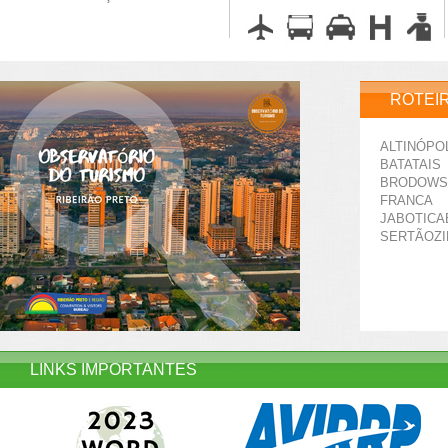
ROTEI
ALTINÓPO
BATATAIS
BRODOWS
FRANCA
JABOTICA
SERTÃOZ
LINKS IMPORTANTES