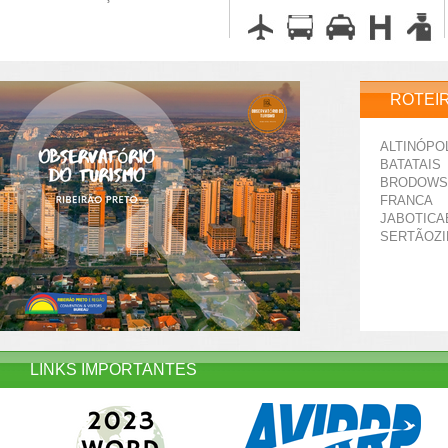
ROTEI
ALTINÓPO
BATATAIS
BRODOWS
FRANCA
JABOTICA
SERTÃOZ
LINKS IMPORTANTES