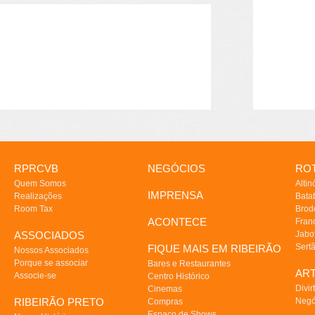
RPRCVB
NEGÓCIOS
ROT
Quem Somos
Altin
IMPRENSA
Realizações
Batat
Room Tax
Brod
ACONTECE
Fran
ASSOCIADOS
Jabo
Sert
FIQUE MAIS EM RIBEIRÃO
Nossos Associados
Porque se associar
Bares e Restaurantes
AR
Associe-se
Centro Histórico
Divir
Cinemas
RIBEIRÃO PRETO
Negó
Compras
Espaço de Shows