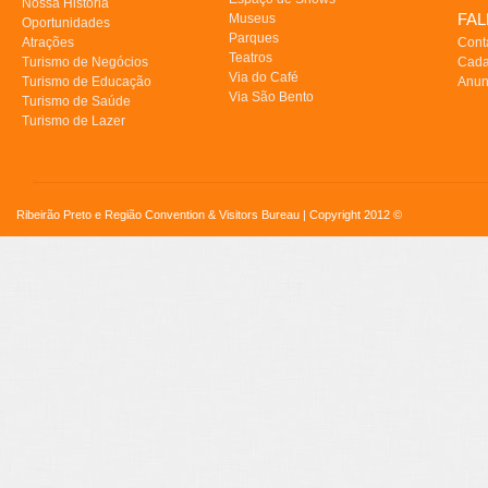
Nossa História
FA
Museus
Oportunidades
Parques
Atrações
Cont
Teatros
Turismo de Negócios
Cada
Via do Café
Turismo de Educação
Anun
Via São Bento
Turismo de Saúde
Turismo de Lazer
Ribeirão Preto e Região Convention & Visitors Bureau | Copyright 2012 ©