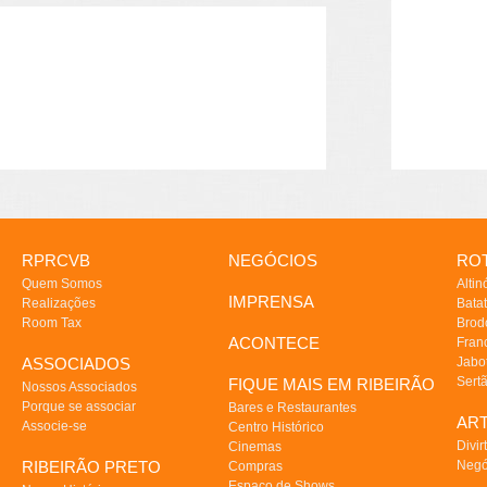
RPRCVB
NEGÓCIOS
ROT
Quem Somos
Altin
IMPRENSA
Realizações
Batat
Room Tax
Brod
ACONTECE
Fran
ASSOCIADOS
Jabo
Sert
FIQUE MAIS EM RIBEIRÃO
Nossos Associados
Porque se associar
Bares e Restaurantes
AR
Associe-se
Centro Histórico
Divir
Cinemas
RIBEIRÃO PRETO
Negó
Compras
Espaço de Shows