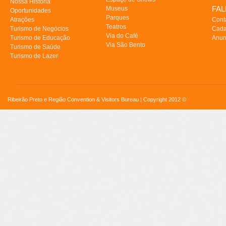
Nossa História
FA
Museus
Oportunidades
Parques
Atrações
Cont
Teatros
Turismo de Negócios
Cada
Via do Café
Turismo de Educação
Anun
Via São Bento
Turismo de Saúde
Turismo de Lazer
Ribeirão Preto e Região Convention & Visitors Bureau | Copyright 2012 ©