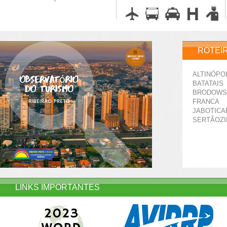
ROTEI
ALTINÓPO
BATATAIS
BRODOWS
FRANCA
JABOTICA
SERTÃOZ
LINKS IMPORTANTES