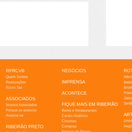
RPRCVB
NEGÓCIOS
ROT
Quem Somos
Altin
IMPRENSA
Realizações
Batat
Room Tax
Brod
ACONTECE
Fran
ASSOCIADOS
Jabo
Sert
FIQUE MAIS EM RIBEIRÃO
Nossos Associados
Porque se associar
Bares e Restaurantes
AR
Associe-se
Centro Histórico
Divir
Cinemas
RIBEIRÃO PRETO
Negó
Compras
Espaço de Shows