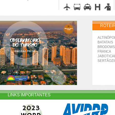
ROTEI
ALTINÓPO
BATATAIS
BRODOWS
FRANCA
JABOTICA
SERTÃOZ
LINKS IMPORTANTES