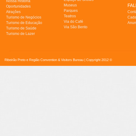
Nossa História
FA
Museus
Oportunidades
Parques
Atrações
Cont
Teatros
Turismo de Negócios
Cada
Via do Café
Turismo de Educação
Anun
Via São Bento
Turismo de Saúde
Turismo de Lazer
Ribeirão Preto e Região Convention & Visitors Bureau | Copyright 2012 ©