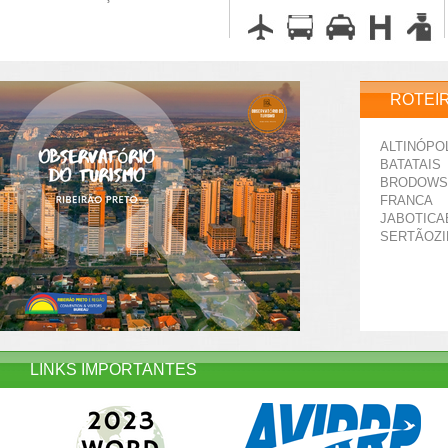
ROTEI
ALTINÓPO
BATATAIS
BRODOWS
FRANCA
JABOTICA
SERTÃOZ
LINKS IMPORTANTES