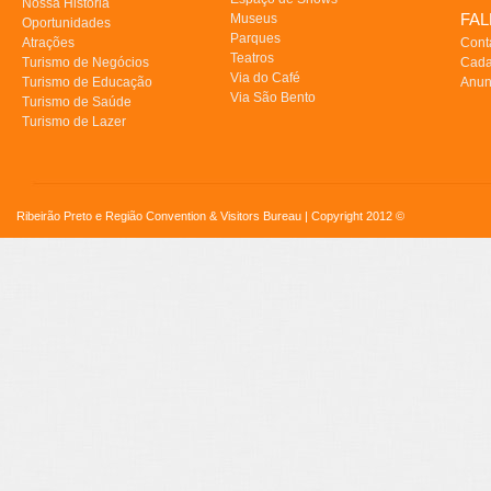
Nossa História
FA
Museus
Oportunidades
Parques
Atrações
Cont
Teatros
Turismo de Negócios
Cada
Via do Café
Turismo de Educação
Anun
Via São Bento
Turismo de Saúde
Turismo de Lazer
Ribeirão Preto e Região Convention & Visitors Bureau | Copyright 2012 ©