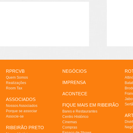
RPRCVB
NEGÓCIOS
ROT
Quem Somos
Altin
IMPRENSA
Realizações
Batat
Room Tax
Brod
ACONTECE
Fran
ASSOCIADOS
Jabo
Sert
FIQUE MAIS EM RIBEIRÃO
Nossos Associados
Porque se associar
Bares e Restaurantes
AR
Associe-se
Centro Histórico
Divir
Cinemas
RIBEIRÃO PRETO
Negó
Compras
Espaço de Shows