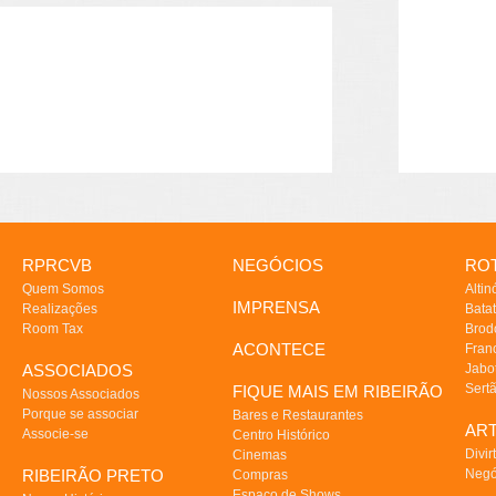
RPRCVB
NEGÓCIOS
ROT
Quem Somos
Altin
IMPRENSA
Realizações
Batat
Room Tax
Brod
ACONTECE
Fran
ASSOCIADOS
Jabo
Sert
FIQUE MAIS EM RIBEIRÃO
Nossos Associados
Porque se associar
Bares e Restaurantes
AR
Associe-se
Centro Histórico
Divir
Cinemas
RIBEIRÃO PRETO
Negó
Compras
Espaço de Shows