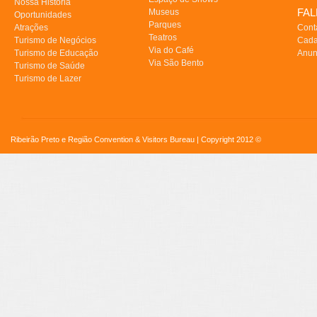
Nossa História
FA
Museus
Oportunidades
Parques
Atrações
Cont
Teatros
Turismo de Negócios
Cada
Via do Café
Turismo de Educação
Anun
Via São Bento
Turismo de Saúde
Turismo de Lazer
Ribeirão Preto e Região Convention & Visitors Bureau | Copyright 2012 ©