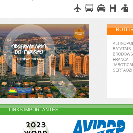
ROTEI
ALTINÓPO
BATATAIS
BRODOWS
FRANCA
JABOTICA
SERTÃOZ
LINKS IMPORTANTES