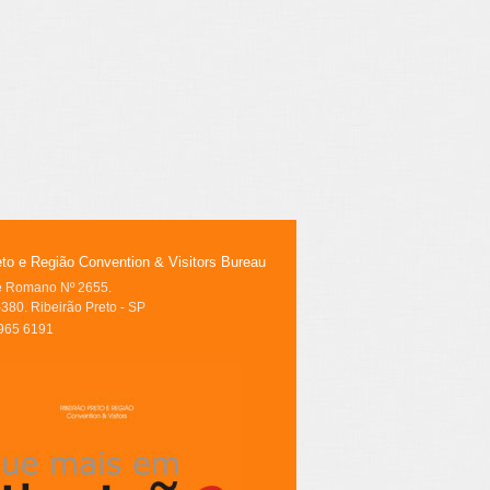
eto e Região Convention & Visitors Bureau
le Romano Nº 2655.
380. Ribeirão Preto - SP
3965 6191