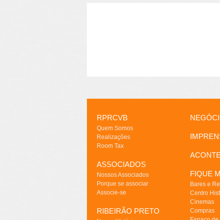
RPRCVB
NEGÓC
Quem Somos
IMPREN
Realizações
Room Tax
ACONT
ASSOCIADOS
FIQUE M
Nossos Associados
Porque se associar
Bares e Re
Associe-se
Centro Hist
Cinemas
RIBEIRÃO PRETO
Compras
Espaço de