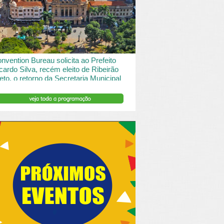
 desde o turismo de saude à contemplação de
saros....
INSERIR DESCRIÇÃO DO POST/PAGINAS
nvention Bureau solicita ao Prefeito
cardo Silva, recém eleito de Ribeirão
eto, o retorno da Secretaria Municipal
 Turismo.
ibeirão Preto e Região Convention & Visitors Bureau
tocolou um ofício ao recém eleito prefeito, Ricardo
va, solicitando...