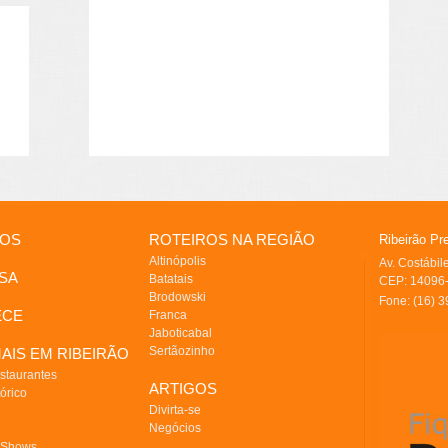
IOS
ROTEIROS NA REGIÃO
Ribeirão Pr
Altinópolis
Av. Costábi
SA
Batatais
CEP: 14096-
Brodowski
Fone: (16) 
ECE
Franca
Jaboticabal
Sertãozinho
AIS EM RIBEIRÃO
staurantes
ARTIGOS
órico
Divirta-se
Negócios
 Shows