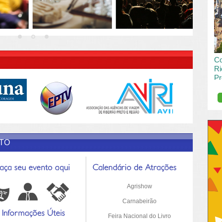
vai
pas
R DESCRIÇÃO DO POST/PAGINAS
Co
Ri
Pr
de
O R
pro
Sil
ETO
Agrishow
Carnabeirão
Feira Nacional do Livro