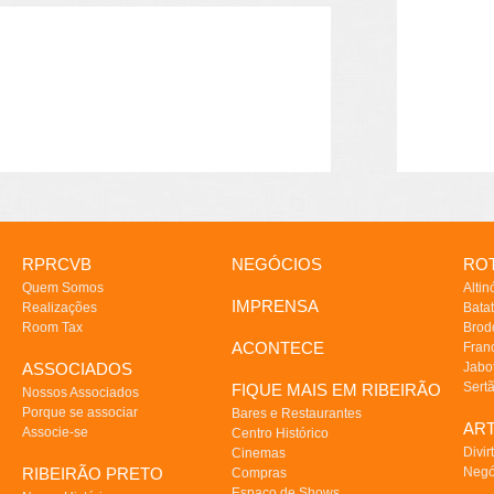
RPRCVB
NEGÓCIOS
ROT
Quem Somos
Altin
IMPRENSA
Realizações
Batat
Room Tax
Brod
ACONTECE
Fran
ASSOCIADOS
Jabo
Sert
FIQUE MAIS EM RIBEIRÃO
Nossos Associados
Porque se associar
Bares e Restaurantes
AR
Associe-se
Centro Histórico
Divir
Cinemas
RIBEIRÃO PRETO
Negó
Compras
Espaço de Shows