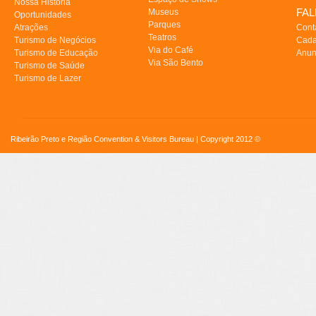
Nossa História
FA
Museus
Oportunidades
Parques
Atrações
Cont
Teatros
Turismo de Negócios
Cada
Via do Café
Turismo de Educação
Anun
Via São Bento
Turismo de Saúde
Turismo de Lazer
Ribeirão Preto e Região Convention & Visitors Bureau | Copyright 2012 ©