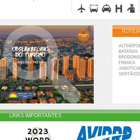
ROTEI
ALTINÓPO
BATATAIS
BRODOWS
FRANCA
JABOTICA
SERTÃOZ
LINKS IMPORTANTES