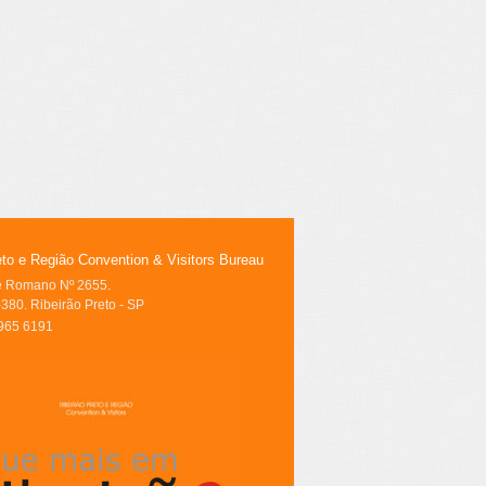
eto e Região Convention & Visitors Bureau
le Romano Nº 2655.
380. Ribeirão Preto - SP
3965 6191