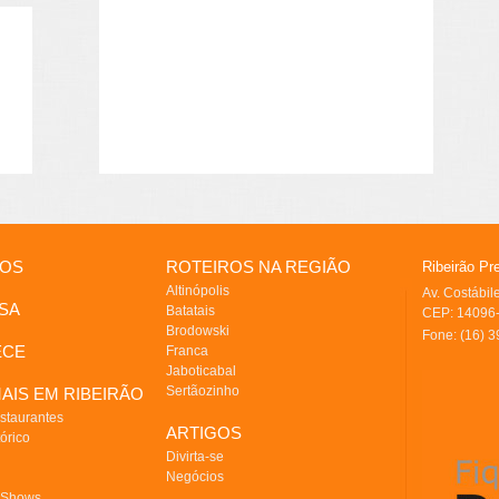
IOS
ROTEIROS NA REGIÃO
Ribeirão Pr
Altinópolis
Av. Costábi
SA
Batatais
CEP: 14096-
Brodowski
Fone: (16) 
ECE
Franca
Jaboticabal
Sertãozinho
AIS EM RIBEIRÃO
staurantes
ARTIGOS
órico
Divirta-se
Negócios
 Shows