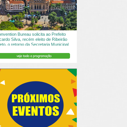
 desde o turismo de saude à contemplação de
saros....
INSERIR DESCRIÇÃO DO POST/PAGINAS
nvention Bureau solicita ao Prefeito
cardo Silva, recém eleito de Ribeirão
eto, o retorno da Secretaria Municipal
 Turismo.
ibeirão Preto e Região Convention & Visitors Bureau
tocolou um ofício ao recém eleito prefeito, Ricardo
va, solicitando...