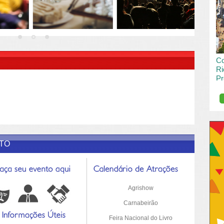
vai
pas
R DESCRIÇÃO DO POST/PAGINAS
Co
Ri
Pr
de
O R
pro
Sil
ETO
Agrishow
Carnabeirão
Feira Nacional do Livro