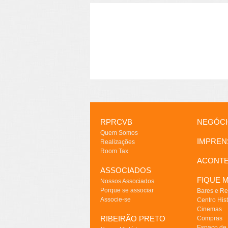
RPRCVB
NEGÓC
Quem Somos
IMPREN
Realizações
Room Tax
ACONT
ASSOCIADOS
FIQUE M
Nossos Associados
Porque se associar
Bares e Re
Associe-se
Centro Hist
Cinemas
RIBEIRÃO PRETO
Compras
Espaço de