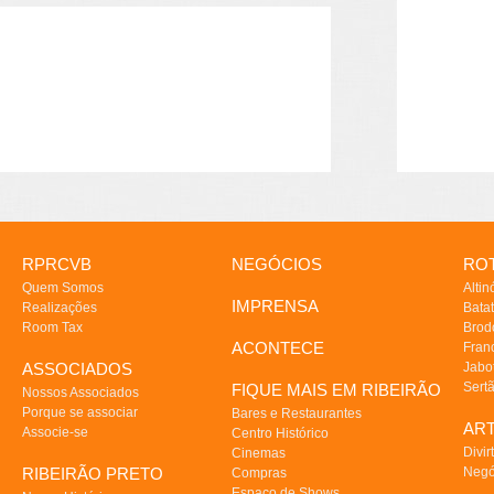
RPRCVB
NEGÓCIOS
ROT
Quem Somos
Altin
IMPRENSA
Realizações
Batat
Room Tax
Brod
ACONTECE
Fran
ASSOCIADOS
Jabo
Sert
FIQUE MAIS EM RIBEIRÃO
Nossos Associados
Porque se associar
Bares e Restaurantes
AR
Associe-se
Centro Histórico
Divir
Cinemas
RIBEIRÃO PRETO
Negó
Compras
Espaço de Shows