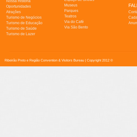
Nossa História
FA
Museus
Oportunidades
Parques
Atrações
Cont
Teatros
Turismo de Negócios
Cada
Via do Café
Turismo de Educação
Anun
Via São Bento
Turismo de Saúde
Turismo de Lazer
Ribeirão Preto e Região Convention & Visitors Bureau | Copyright 2012 ©