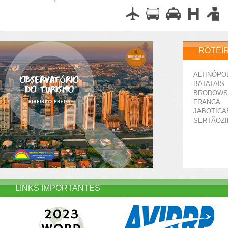
ROTEI
ALTINÓPO
BATATAIS
BRODOWS
FRANCA
JABOTICA
SERTÃOZ
LINKS IMPORTANTES