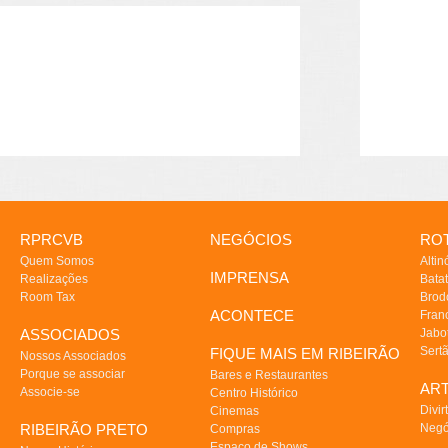
RPRCVB
NEGÓCIOS
ROT
Quem Somos
Altin
IMPRENSA
Realizações
Batat
Room Tax
Brod
ACONTECE
Fran
ASSOCIADOS
Jabo
Sert
FIQUE MAIS EM RIBEIRÃO
Nossos Associados
Porque se associar
Bares e Restaurantes
AR
Associe-se
Centro Histórico
Divir
Cinemas
RIBEIRÃO PRETO
Negó
Compras
Espaço de Shows