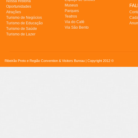
Nossa História
FA
Museus
Oportunidades
Parques
Atrações
Cont
Teatros
Turismo de Negócios
Cada
Via do Café
Turismo de Educação
Anun
Via São Bento
Turismo de Saúde
Turismo de Lazer
Ribeirão Preto e Região Convention & Visitors Bureau | Copyright 2012 ©