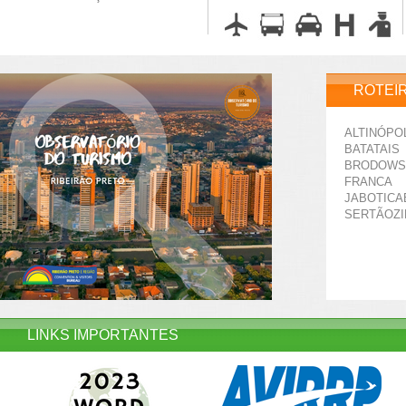
ROTEI
ALTINÓPO
BATATAIS
BRODOWS
FRANCA
JABOTICA
SERTÃOZ
LINKS IMPORTANTES