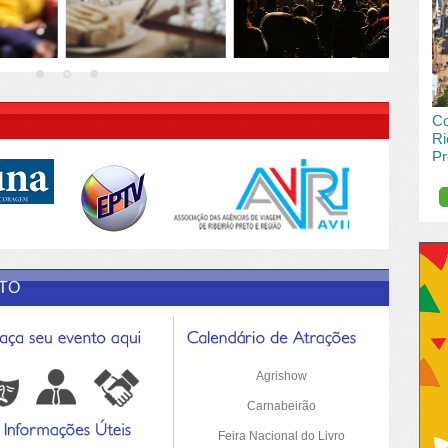
vai
pas
R DESCRIÇÃO DO POST/PAGINAS
Co
Ri
Pr
de
O R
pro
Sil
ETO
Agrishow
Carnabeirão
Feira Nacional do Livro