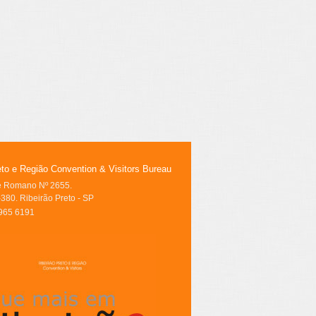
eto e Região Convention & Visitors Bureau
le Romano Nº 2655.
380. Ribeirão Preto - SP
3965 6191