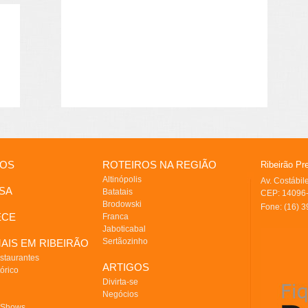
IOS
ROTEIROS NA REGIÃO
Ribeirão Pr
Altinópolis
Av. Costábi
SA
Batatais
CEP: 14096-
Brodowski
Fone: (16) 
ECE
Franca
Jaboticabal
Sertãozinho
AIS EM RIBEIRÃO
staurantes
ARTIGOS
órico
Divirta-se
Negócios
 Shows