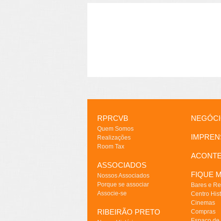
RPRCVB
NEGÓC
Quem Somos
IMPREN
Realizações
Room Tax
ACONT
ASSOCIADOS
FIQUE M
Nossos Associados
Porque se associar
Bares e Re
Associe-se
Centro Hist
Cinemas
RIBEIRÃO PRETO
Compras
Espaço de