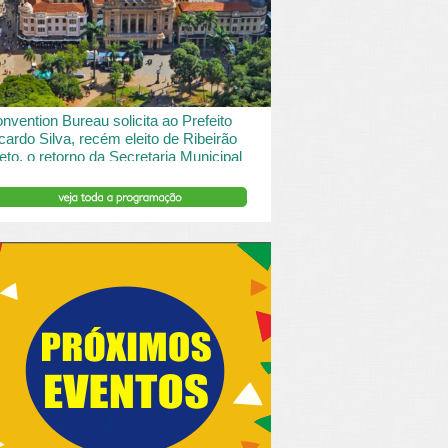
 desde o turismo de saude à contemplação de
saros....
INSERIR DESCRIÇÃO DO POST/PAGINAS
nvention Bureau solicita ao Prefeito
cardo Silva, recém eleito de Ribeirão
eto, o retorno da Secretaria Municipal
 Turismo.
ibeirão Preto e Região Convention & Visitors Bureau
tocolou um ofício ao recém eleito prefeito, Ricardo
va, solicitando...