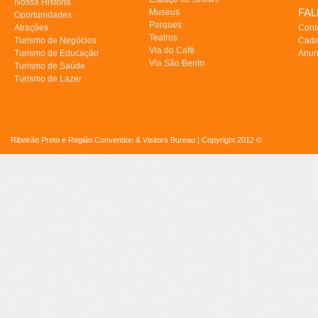
Nossa História
FA
Museus
Oportunidades
Parques
Atrações
Cont
Teatros
Turismo de Negócios
Cada
Via do Café
Turismo de Educação
Anun
Via São Bento
Turismo de Saúde
Turismo de Lazer
Ribeirão Preto e Região Convention & Visitors Bureau | Copyright 2012 ©