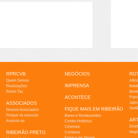
RPRCVB
NEGÓCIOS
ROT
Quem Somos
Altin
IMPRENSA
Realizações
Batat
Room Tax
Brod
ACONTECE
Fran
ASSOCIADOS
Jabo
Sert
FIQUE MAIS EM RIBEIRÃO
Nossos Associados
Porque se associar
Bares e Restaurantes
AR
Associe-se
Centro Histórico
Divir
Cinemas
RIBEIRÃO PRETO
Negó
Compras
Espaço de Shows