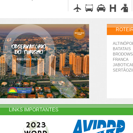
ROTEI
ALTINÓPO
BATATAIS
BRODOWS
FRANCA
JABOTICA
SERTÃOZ
LINKS IMPORTANTES