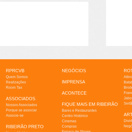
RPRCVB
NEGÓCIOS
ROT
Quem Somos
Altin
IMPRENSA
Realizações
Batat
Room Tax
Brod
ACONTECE
Fran
ASSOCIADOS
Jabo
Sert
FIQUE MAIS EM RIBEIRÃO
Nossos Associados
Porque se associar
Bares e Restaurantes
AR
Associe-se
Centro Histórico
Divir
Cinemas
RIBEIRÃO PRETO
Negó
Compras
Espaço de Shows