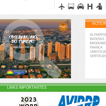
ROTEI
ALTINÓPO
BATATAIS
BRODOWS
FRANCA
JABOTICA
SERTÃOZ
LINKS IMPORTANTES