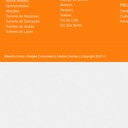
Nossa História
FA
Museus
Oportunidades
Parques
Atrações
Cont
Teatros
Turismo de Negócios
Cada
Via do Café
Turismo de Educação
Anun
Via São Bento
Turismo de Saúde
Turismo de Lazer
Ribeirão Preto e Região Convention & Visitors Bureau | Copyright 2012 ©