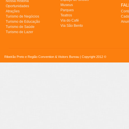
Nossa História
FA
Museus
Oportunidades
Parques
Atrações
Cont
Teatros
Turismo de Negócios
Cada
Via do Café
Turismo de Educação
Anun
Via São Bento
Turismo de Saúde
Turismo de Lazer
Ribeirão Preto e Região Convention & Visitors Bureau | Copyright 2012 ©