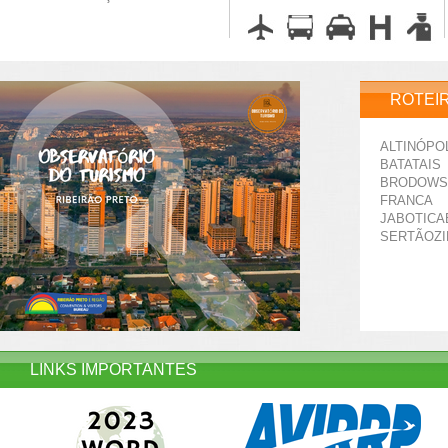
ROTEI
ALTINÓPO
BATATAIS
BRODOWS
FRANCA
JABOTICA
SERTÃOZ
LINKS IMPORTANTES