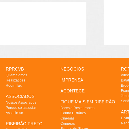
RPRCVB
NEGÓCIOS
ROT
Quem Somos
Altin
IMPRENSA
Realizações
Batat
Room Tax
Brod
ACONTECE
Fran
ASSOCIADOS
Jabo
Sert
FIQUE MAIS EM RIBEIRÃO
Nossos Associados
Porque se associar
Bares e Restaurantes
AR
Associe-se
Centro Histórico
Divir
Cinemas
RIBEIRÃO PRETO
Negó
Compras
Espaço de Shows