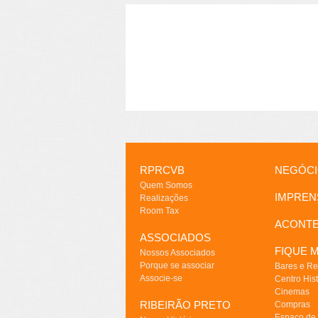
RPRCVB
NEGÓC
Quem Somos
IMPREN
Realizações
Room Tax
ACONT
ASSOCIADOS
FIQUE M
Nossos Associados
Porque se associar
Bares e Re
Associe-se
Centro Hist
Cinemas
RIBEIRÃO PRETO
Compras
Espaço de