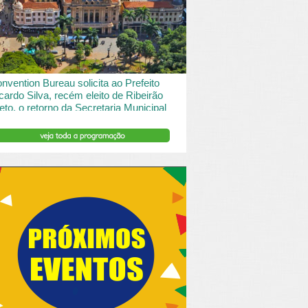
 desde o turismo de saude à contemplação de
saros....
INSERIR DESCRIÇÃO DO POST/PAGINAS
nvention Bureau solicita ao Prefeito
cardo Silva, recém eleito de Ribeirão
eto, o retorno da Secretaria Municipal
 Turismo.
ibeirão Preto e Região Convention & Visitors Bureau
tocolou um ofício ao recém eleito prefeito, Ricardo
va, solicitando...