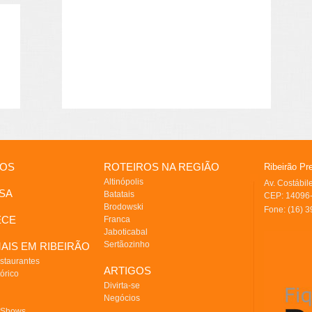
IOS
ROTEIROS NA REGIÃO
Ribeirão Pr
Altinópolis
Av. Costábi
SA
Batatais
CEP: 14096-
Brodowski
Fone: (16) 
ECE
Franca
Jaboticabal
Sertãozinho
AIS EM RIBEIRÃO
staurantes
ARTIGOS
órico
Divirta-se
Negócios
 Shows