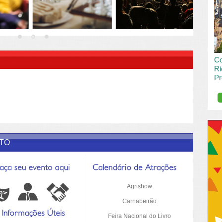
vai
pas
R DESCRIÇÃO DO POST/PAGINAS
Co
Ri
Pr
de
O R
pro
Sil
ETO
Agrishow
Carnabeirão
Feira Nacional do Livro