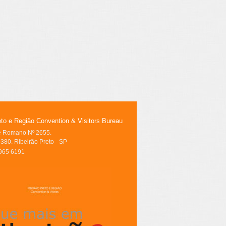
eto e Região Convention & Visitors Bureau
le Romano Nº 2655.
380. Ribeirão Preto - SP
3965 6191