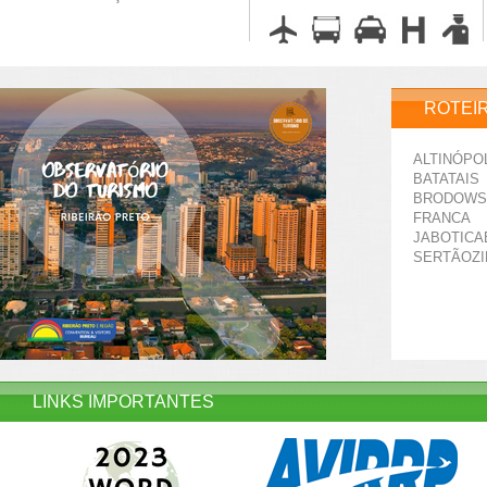
ROTEI
ALTINÓPO
BATATAIS
BRODOWS
FRANCA
JABOTICA
SERTÃOZ
LINKS IMPORTANTES