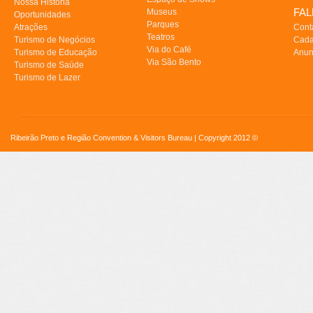
Nossa História
FA
Museus
Oportunidades
Parques
Atrações
Cont
Teatros
Turismo de Negócios
Cada
Via do Café
Turismo de Educação
Anun
Via São Bento
Turismo de Saúde
Turismo de Lazer
Ribeirão Preto e Região Convention & Visitors Bureau | Copyright 2012 ©