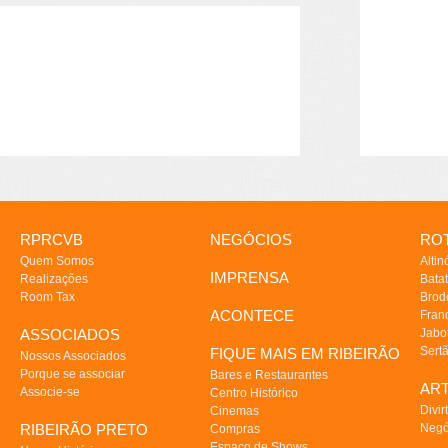
RPRCVB
NEGÓCIOS
ROT
Quem Somos
Altin
IMPRENSA
Realizações
Batat
Room Tax
Brod
ACONTECE
Fran
ASSOCIADOS
Jabo
Sert
FIQUE MAIS EM RIBEIRÃO
Nossos Associados
Porque se associar
Bares e Restaurantes
AR
Associe-se
Centro Histórico
Divir
Cinemas
RIBEIRÃO PRETO
Negó
Compras
Espaço de Shows